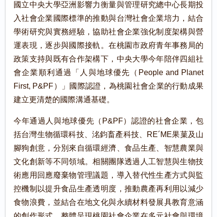
國立中央大學亞洲影響力衡量與管理研究總中心長期投
入社會企業國際標準的推動與台灣社會企業培力，結合
學術研究與實務經驗，協助社會企業強化制度架構與營
運表現，逐步與國際接軌。在桃園市政府青年事務局的
政策支持與既有合作架構下，中央大學今年陪伴四組社
會企業順利通過「人與地球優先（People and Planet
First, P&PF）」國際認證，為桃園社會企業的行動成果
建立更清楚的國際溝通基礎。
今年通過人與地球優先（P&PF）認證的社會企業，包
括台灣生物循環科技、洺鈞畜產科技、RE´ME果菓及山
腳狗創意，分別來自循環經濟、食品生產、智慧農業與
文化創新等不同領域。相關團隊透過人工智慧與生物技
術應用回應廢棄物管理議題，導入替代性生產方式與監
控機制以提升食品生產透明度，推動農產再利用以減少
食物浪費，並結合在地文化與永續材料發展具教育意涵
的創作形式，整體呈現桃園社會企業在多元社會與環境