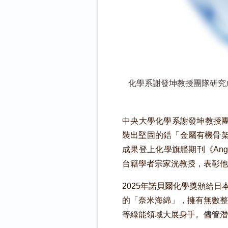
化學系謝發坤教授團隊研究成果
中央大學化學系謝發坤教授團
裝出堅固的鋯「金屬有機骨架
成果登上化學旗艦期刊《Ange
台籍學者宗家洸教授，表彰他帶
2025年諾貝爾化學獎頒給
的「奈米海綿」，擁有無數整
等綠能領域大展身手。儘管潛