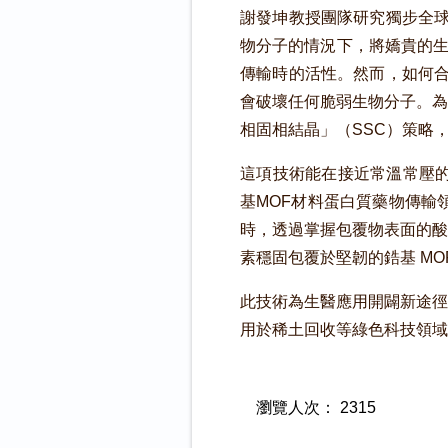
謝發坤教授團隊研究獨步全球
物分子的情況下，將嬌貴的生
傳輸時的活性。然而，如何合
會破壞任何脆弱生物分子。為
相固相結晶」（SSC）策略
這項技術能在接近常溫常壓的
基MOF材料蛋白質藥物傳輸
時，透過掌握包覆物表面的酸
素穩固包覆於堅韌的鋯基 MO
此技術為生醫應用開闢新途徑
用於稀土回收等綠色科技領域
瀏覽人次：
2315