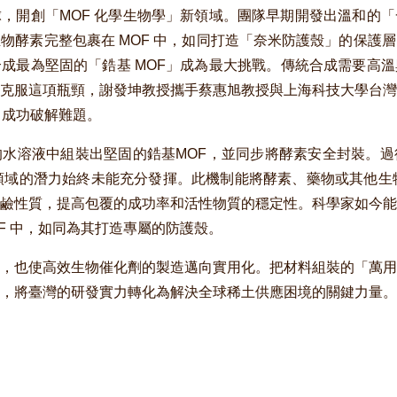
，開創「MOF 化學生物學」新領域。團隊早期開發出溫和的
物酵素完整包裹在 MOF 中，如同打造「奈米防護殼」的保護
成最為堅固的「鋯基 MOF」成為最大挑戰。傳統合成需要高
克服這項瓶頸，謝發坤教授攜手蔡惠旭教授與上海科技大學台灣
，成功破解難題。
水溶液中組裝出堅固的鋯基MOF，並同步將酵素安全封裝。過
領域的潛力始終未能充分發揮。此機制能將酵素、藥物或其他生
鹼性質，提高包覆的成功率和活性物質的穩定性。科學家如今能
F 中，如同為其打造專屬的防護殼。
，也使高效生物催化劑的製造邁向實用化。把材料組裝的「萬用
，將臺灣的研發實力轉化為解決全球稀土供應困境的關鍵力量。