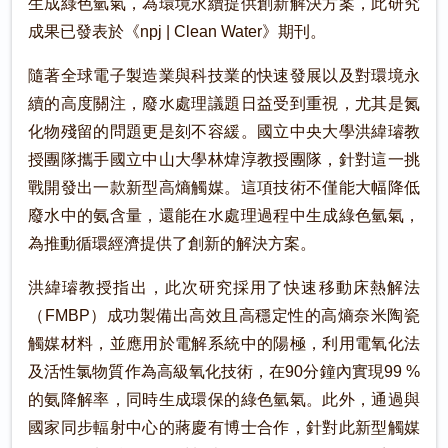
生成綠色氫氣，為環境永續提供創新解決方案，此研究
成果已發表於《npj | Clean Water》期刊。
隨著全球電子製造業與科技業的快速發展以及對環境永
續的高度關注，廢水處理議題日益受到重視，尤其是氮
化物殘留的問題更是刻不容緩。國立中央大學洪緯璿教
授團隊攜手國立中山大學林煒淳教授團隊，針對這一挑
戰開發出一款新型高熵觸媒。這項技術不僅能大幅降低
廢水中的氨含量，還能在水處理過程中生成綠色氫氣，
為推動循環經濟提供了創新的解決方案。
洪緯璿教授指出，此次研究採用了快速移動床熱解法
（FMBP）成功製備出高效且高穩定性的高熵奈米陶瓷
觸媒材料，並應用於電解系統中的陽極，利用電氧化法
及活性氯物質作為高級氧化技術，在90分鐘內實現99 %
的氨降解率，同時生成環保的綠色氫氣。此外，通過與
國家同步輻射中心的蔣慶有博士合作，針對此新型觸媒