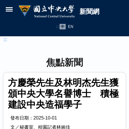
國立中央大學新聞網
跳到主要內容
新聞網
:::
中
EN
:::
焦點新聞
方慶榮先生及林明杰先生獲
頒中央大學名譽博士 積極
建設中央造福學子
發布日期：2025-10-01
文／秘書室、校園記者林姷佳