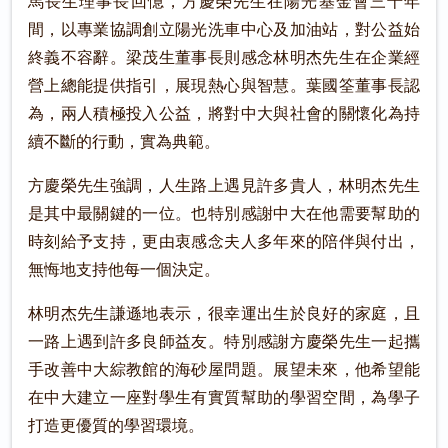
馬長生理事長回憶，方慶榮先生在陽光基金會三十年
間，以專業協調創立陽光洗車中心及加油站，對公益始
終義不容辭。梁茂生董事長則感念林明杰先生在企業經
營上總能提供指引，展現熱心與智慧。葉國筌董事長認
為，兩人積極投入公益，將對中大與社會的關懷化為持
續不斷的行動，實為典範。
方慶榮先生強調，人生路上遇見許多貴人，林明杰先生
是其中最關鍵的一位。也特別感謝中大在他需要幫助的
時刻給予支持，更由衷感念夫人多年來的陪伴與付出，
無悔地支持他每一個決定。
林明杰先生謙遜地表示，很幸運出生於良好的家庭，且
一路上遇到許多良師益友。特別感謝方慶榮先生一起攜
手改善中大綜教館的海砂屋問題。展望未來，他希望能
在中大建立一座對學生有實質幫助的學習空間，為學子
打造更優質的學習環境。