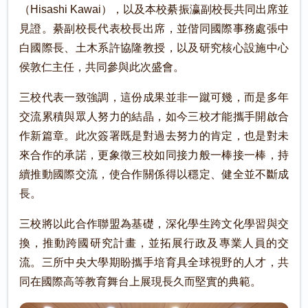
（Hisashi Kawai），以及本校綦振瀛副校長共同出席並
見證。綦副校長代表校長出席，並偕同國際事務處張中
白國際長、土木系許協隆教授，以及研究核心設施中心
侯敦仁主任，共同參與此次盛會。
三校代表一致強調，這份成果並非一蹴可幾，而是多年
交流累積與眾人努力的結晶，如今三校才能攜手開啟合
作新篇章。此次簽署既是對過去努力的肯定，也是對未
來合作的承諾，更象徵三校如同接力般一棒接一棒，持
續推動國際交流，使合作關係得以穩定、健全並不斷成
長。
三校將以此合作聯盟為基礎，深化學生跨文化學習與交
換，推動跨國研究計畫，並拓展行政及專業人員的交
流。三所中央大學期盼攜手培育具全球視野的人才，共
同在國際高等教育舞台上展現長久而堅實的典範。