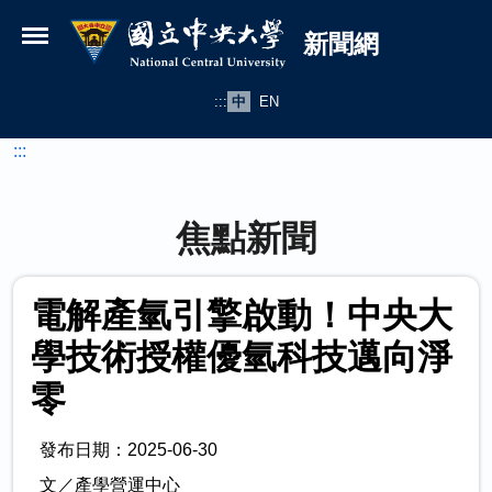
國立中央大學新聞網
跳到主要內容
新聞網
:::
中
EN
:::
焦點新聞
電解產氫引擎啟動！中央大
學技術授權優氫科技邁向淨
零
發布日期：2025-06-30
文／產學營運中心