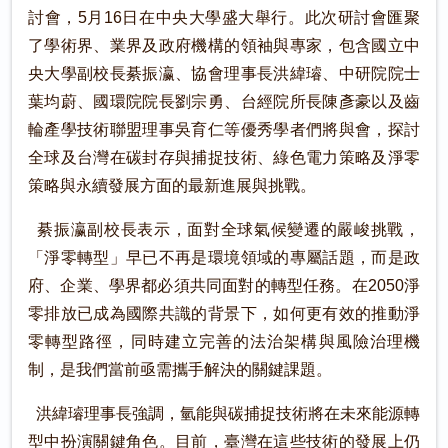
討會，5月16日在中央大學盛大舉行。此次研討會匯聚
了學術界、業界及政府機構的領袖與專家，包含國立中
央大學副校長綦振瀛、協會理事長洪緯璿、中研院院士
葉均蔚、國環院院長劉宗勇、台經院所長陳彥豪以及齒
輪產學技術聯盟理事吳育仁等優秀學者們將與會，探討
全球及台灣在碳封存與捕捉技術、綠色電力策略及淨零
策略與永續發展方面的最新進展與挑戰。
綦振瀛副校長表示，面對全球氣候變遷的嚴峻挑戰，
「淨零轉型」早已不再是環境領域的專屬話題，而是政
府、企業、學界都必須共同面對的轉型任務。在2050淨
零排放已成為國際共識的背景下，如何更有效的推動淨
零轉型路徑，同時建立完善的法治架構與風險治理機
制，是我們當前亟需攜手解決的關鍵課題。
洪緯璿理事長強調，氫能與碳捕捉技術將在未來能源轉
型中扮演關鍵角色。目前，臺灣在這些技術的發展上仍