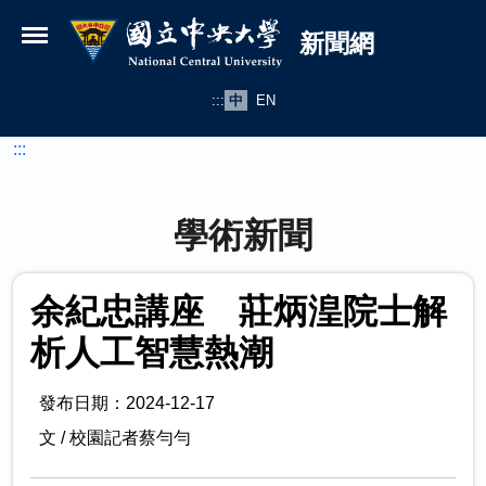
國立中央大學新聞網
跳到主要內容
新聞網
:::
中
EN
:::
學術新聞
余紀忠講座 莊炳湟院士解
析人工智慧熱潮
發布日期：2024-12-17
文 / 校園記者蔡勻勻