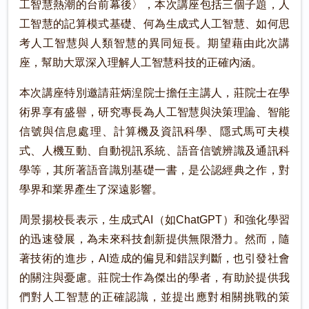
工智慧熱潮的台前幕後〉，本次講座包括三個子題，人
工智慧的記算模式基礎、何為生成式人工智慧、如何思
考人工智慧與人類智慧的異同短長。期望藉由此次講
座，幫助大眾深入理解人工智慧科技的正確內涵。
本次講座特別邀請莊炳湟院士擔任主講人，莊院士在學
術界享有盛譽，研究專長為人工智慧與決策理論、智能
信號與信息處理、計算機及資訊科學、隱式馬可夫模
式、人機互動、自動視訊系統、語音信號辨識及通訊科
學等，其所著語音識別基礎一書，是公認經典之作，對
學界和業界產生了深遠影響。
周景揚校長表示，生成式AI（如ChatGPT）和強化學習
的迅速發展，為未來科技創新提供無限潛力。然而，隨
著技術的進步，AI造成的偏見和錯誤判斷，也引發社會
的關注與憂慮。莊院士作為傑出的學者，有助於提供我
們對人工智慧的正確認識，並提出應對相關挑戰的策