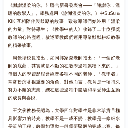
《謝謝溫柔的你。》聯合新書發表會――「謝謝你，溫
暖的教學人」。學務處用《謝謝溫柔的你。》中SuSu &
KiKi互相陪伴與鼓勵的故事，致敬導師們始終用「溫柔
的力量」對待導生；《教學中的人》收錄了二十位獲獎
教師的心路歷程，敘述著教師們運用專業默默耕耘教學
的精采故事。
周景揚校長指出，如同郭家銘老師指出：「一個好老
師的底蘊，其實就是不斷的在教學過程累積下來的。」
每個人的學習歷程會經歷各種不同的老師，「教學者」
常常扮演著很重要的角色。對他而言，教育是一項持久
努力不懈的志業，總在這些過程中體驗和享受師生互動
的成長與喜悅。
王文俊教務長認為，大學四年對學生是非常珍貴且極
具影響力的時光，教學不是一成不變，教學是一條細水
長流的工程，教學如運動一般需要堅毅的完成比賽。每