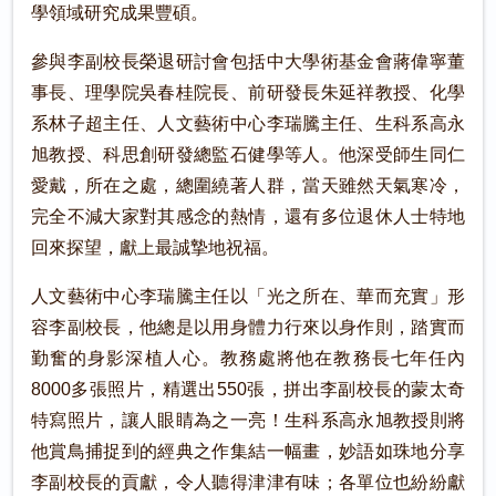
學領域研究成果豐碩。
參與李副校長榮退研討會包括中大學術基金會蔣偉寧董
事長、理學院吳春桂院長、前研發長朱延祥教授、化學
系林子超主任、人文藝術中心李瑞騰主任、生科系高永
旭教授、科思創研發總監石健學等人。他深受師生同仁
愛戴，所在之處，總圍繞著人群，當天雖然天氣寒冷，
完全不減大家對其感念的熱情，還有多位退休人士特地
回來探望，獻上最誠摯地祝福。
人文藝術中心李瑞騰主任以「光之所在、華而充實」形
容李副校長，他總是以用身體力行來以身作則，踏實而
勤奮的身影深植人心。教務處將他在教務長七年任內
8000多張照片，精選出550張，拼出李副校長的蒙太奇
特寫照片，讓人眼睛為之一亮！生科系高永旭教授則將
他賞鳥捕捉到的經典之作集結一幅畫，妙語如珠地分享
李副校長的貢獻，令人聽得津津有味；各單位也紛紛獻