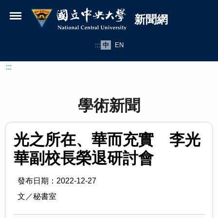
國立中央大學新聞網
跳到主要內容
新聞網
:::
中
EN
:::
學術新聞
光之所在、華而充實 李光
華副校長榮退研討會
發布日期：2022-12-27
文／秘書室