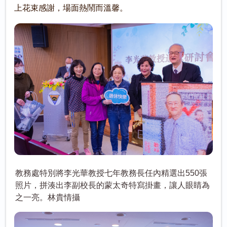
上花束感謝，場面熱鬧而溫馨。
教務處特別將李光華教授七年教務長任內精選出550張
照片，拼湊出李副校長的蒙太奇特寫掛畫，讓人眼睛為
之一亮。林貴情攝