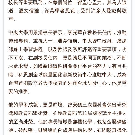
校長等重要職務，在每個崗位上都盡心盡力。其為人謙
遜，溫文儒雅，深具學者風範，受到許多人愛戴與敬
重。
中央大學周景揚校長表示，李光華在教務長任內，推動
博雅專精、重視大一、通識領航、中大壢中改隸、磨課
師線上學習課程、以及教師及系所評鑑等重要事項，功
不可沒。在副校長任內，更是跨足不同面向業務，不斷
求新求變，如國產聯盟科研產業化平台的努力，有目共
睹，科思創全球能量固化創新技術中心進駐中大，成為
台灣首例設立於大學校園的外商全球研發中心，他是重
要的推手。
他的學術成就，更是輝煌。曾榮獲三次國科會傑出研究
獎和教育部學術獎，並獲教育部第11屆國家講座主持人
的至高殊榮。他的專長領域是無機化學，包括金屬磷酸
鹽，矽酸鹽、硼酸鹽的合成與結構化學，在固態無機化