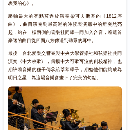
表我的心》。
壓軸最大的亮點莫過於演奏柴可夫斯基的《1812序
曲》，曲目演奏到最高潮的時候表演廳中的燈突然亮
起，站在二樓兩側的管樂社同學一同加入合音，將這首
豪邁的曲目從四面八方傳送到聽眾的耳中。
最後，台北愛樂交響團與中央大學管樂社和弦樂社共同
演奏《中大校歌》，傳揚中大可歌可泣的創校精神，也
期許將音樂的種子傳承給莘莘學子，期勉他們能夠成為
明日之星，為這場音樂會畫下了完美的句點。