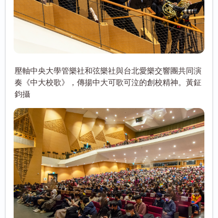
壓軸中央大學管樂社和弦樂社與台北愛樂交響團共同演
奏《中大校歌》，傳揚中大可歌可泣的創校精神。黃鉦
鈞攝