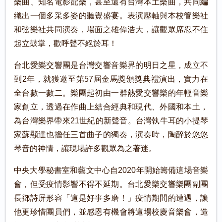
樂曲、知名電影配樂，甚至還有台灣本土樂曲，共同編
織出一個多采多姿的聽覺盛宴。表演壓軸與本校管樂社
和弦樂社共同演奏，場面之雄偉浩大，讓觀眾席忍不住
起立鼓掌，歡呼聲不絕於耳！
台北愛樂交響團是台灣交響音樂界的明日之星，成立不
到2年，就獲邀至第57屆金馬獎頒獎典禮演出，實力在
全台數一數二。樂團起初由一群熱愛交響樂的年輕音樂
家創立，透過在作曲上結合經典和現代、外國和本土，
為台灣樂界帶來21世紀的新聲音。台灣執牛耳的小提琴
家蘇顯達也擔任三首曲子的獨奏，演奏時，陶醉於悠悠
琴音的神情，讓現場許多觀眾為之著迷。
中央大學秘書室和藝文中心自2020年開始籌備這場音樂
會，但受疫情影響不得不延期。台北愛樂交響樂團副團
長鄧詩屏形容「這是好事多磨！」疫情期間的遭遇，讓
他更珍惜團員們，並感恩有機會將這場校慶音樂會，造