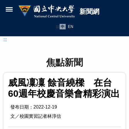
國立中央大學新聞網
跳到主要內容
新聞網
:::
中
EN
:::
焦點新聞
威風凜凜 餘音繞樑 在台
60週年校慶音樂會精彩演出
發布日期：2022-12-19
文／校園實習記者林淳信