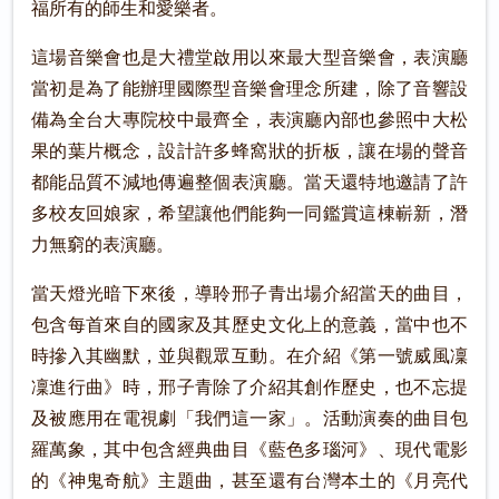
福所有的師生和愛樂者。
這場音樂會也是大禮堂啟用以來最大型音樂會，表演廳
當初是為了能辦理國際型音樂會理念所建，除了音響設
備為全台大專院校中最齊全，表演廳內部也參照中大松
果的葉片概念，設計許多蜂窩狀的折板，讓在場的聲音
都能品質不減地傳遍整個表演廳。當天還特地邀請了許
多校友回娘家，希望讓他們能夠一同鑑賞這棟嶄新，潛
力無窮的表演廳。
當天燈光暗下來後，導聆邢子青出場介紹當天的曲目，
包含每首來自的國家及其歷史文化上的意義，當中也不
時摻入其幽默，並與觀眾互動。在介紹《第一號威風凜
凜進行曲》時，邢子青除了介紹其創作歷史，也不忘提
及被應用在電視劇「我們這一家」。活動演奏的曲目包
羅萬象，其中包含經典曲目《藍色多瑙河》、現代電影
的《神鬼奇航》主題曲，甚至還有台灣本土的《月亮代