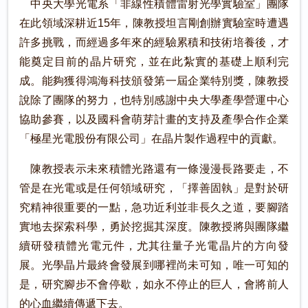
中央大學光電系「非線性積體雷射光學實驗室」團隊
在此領域深耕近15年，陳教授坦言剛創辦實驗室時遭遇
許多挑戰，而經過多年來的經驗累積和技術培養後，才
能奠定目前的晶片研究，並在此紮實的基礎上順利完
成。能夠獲得鴻海科技頒發第一屆企業特別獎，陳教授
說除了團隊的努力，也特別感謝中央大學產學營運中心
協助參賽，以及國科會萌芽計畫的支持及產學合作企業
「極星光電股份有限公司」在晶片製作過程中的貢獻。
陳教授表示未來積體光路還有一條漫漫長路要走，不
管是在光電或是任何領域研究，「擇善固執」是對於研
究精神很重要的一點，急功近利並非長久之道，要腳踏
實地去探索科學，勇於挖掘其深度。陳教授將與團隊繼
續研發積體光電元件，尤其往量子光電晶片的方向發
展。光學晶片最終會發展到哪裡尚未可知，唯一可知的
是，研究腳步不會停歇，如永不停止的巨人，會將前人
的心血繼續傳遞下去。