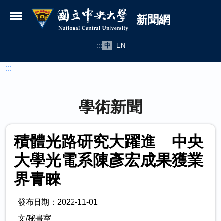
國立中央大學新聞網
跳到主要內容
新聞網
:::
中
EN
:::
學術新聞
積體光路研究大躍進 中央
大學光電系陳彥宏成果獲業
界青睞
發布日期：2022-11-01
文/秘書室