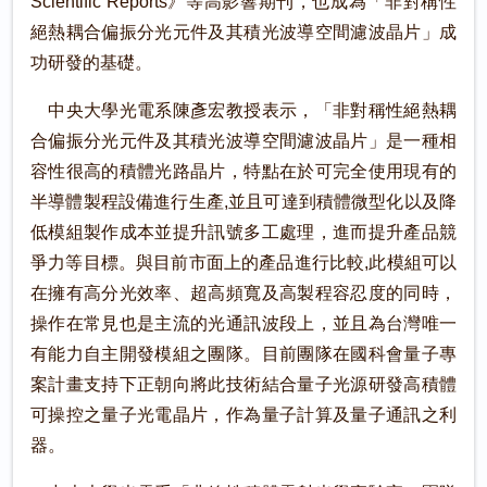
Scientific Reports》等高影響期刊，也成為「非對稱性
絕熱耦合偏振分光元件及其積光波導空間濾波晶片」成
功研發的基礎。
中央大學光電系陳彥宏教授表示，「非對稱性絕熱耦
合偏振分光元件及其積光波導空間濾波晶片」是一種相
容性很高的積體光路晶片，特點在於可完全使用現有的
半導體製程設備進行生產,並且可達到積體微型化以及降
低模組製作成本並提升訊號多工處理，進而提升產品競
爭力等目標。與目前市面上的產品進行比較,此模組可以
在擁有高分光效率、超高頻寬及高製程容忍度的同時，
操作在常見也是主流的光通訊波段上，並且為台灣唯一
有能力自主開發模組之團隊。目前團隊在國科會量子專
案計畫支持下正朝向將此技術結合量子光源研發高積體
可操控之量子光電晶片，作為量子計算及量子通訊之利
器。