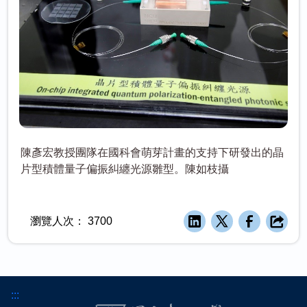
陳彥宏教授團隊在國科會萌芽計畫的支持下研發出的晶
片型積體量子偏振糾纏光源雛型。陳如枝攝
瀏覽人次：
3700
:::