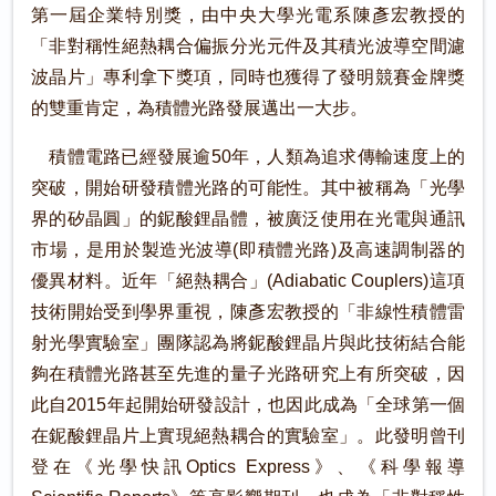
第一屆企業特別獎，由中央大學光電系陳彥宏教授的
「非對稱性絕熱耦合偏振分光元件及其積光波導空間濾
波晶片」專利拿下獎項，同時也獲得了發明競賽金牌獎
的雙重肯定，為積體光路發展邁出一大步。
積體電路已經發展逾50年，人類為追求傳輸速度上的
突破，開始研發積體光路的可能性。其中被稱為「光學
界的矽晶圓」的鈮酸鋰晶體，被廣泛使用在光電與通訊
市場，是用於製造光波導(即積體光路)及高速調制器的
優異材料。近年「絕熱耦合」(Adiabatic Couplers)這項
技術開始受到學界重視，陳彥宏教授的「非線性積體雷
射光學實驗室」團隊認為將鈮酸鋰晶片與此技術結合能
夠在積體光路甚至先進的量子光路研究上有所突破，因
此自2015年起開始研發設計，也因此成為「全球第一個
在鈮酸鋰晶片上實現絕熱耦合的實驗室」。此發明曾刊
登在《光學快訊Optics Express》、《科學報導