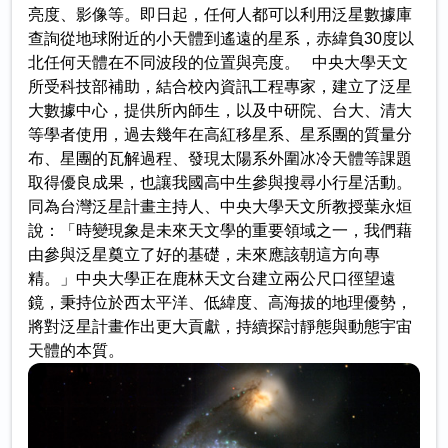
亮度、影像等。即日起，任何人都可以利用泛星數據庫
查詢從地球附近的小天體到遙遠的星系，赤緯負30度以
北任何天體在不同波段的位置與亮度。 中央大學天文
所受科技部補助，結合校內資訊工程專家，建立了泛星
大數據中心，提供所內師生，以及中研院、台大、清大
等學者使用，過去幾年在高紅移星系、星系團的質量分
布、星團的瓦解過程、發現太陽系外圍冰冷天體等課題
取得優良成果，也讓我國高中生參與搜尋小行星活動。
同為台灣泛星計畫主持人、中央大學天文所教授葉永烜
說：「時變現象是未來天文學的重要領域之一，我們藉
由參與泛星奠立了好的基礎，未來應該朝這方向專
精。」中央大學正在鹿林天文台建立兩公尺口徑望遠
鏡，秉持位於西太平洋、低緯度、高海拔的地理優勢，
將對泛星計畫作出更大貢獻，持續探討靜態與動態宇宙
天體的本質。