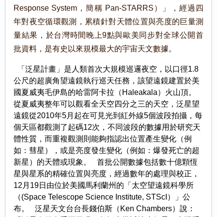
Response System，簡稱 Pan-STARRS）」，經過四
年對夜空循環觀測，累積針對天體位置與亮度的巨量測
量結果，於台灣時間晚上9點與歐美同步對全球公開首
批資料，是有史以來規模最大的宇宙天文數據。
「泛星計畫」是人類首次大規模巡邏夜空，以口徑1.8
公尺的超廣角望遠鏡執行巡天任務，該望遠鏡建置於美
國夏威夷毛伊島的哈雷阿卡拉（Haleakala）火山頂。
從夏威夷整年可以觀看全天空四分之三的天空，泛星望
遠鏡從2010年5月起在可見光到紅外線5個波段拍攝，每
個天區都觀測了起碼12次，不同波段的數據用於研究天
體性質，而重複觀測則能夠指認出位置產生變化（例
如：彗星），或是亮度發生變化（例如：爆發死亡的超
新星）的天體或現象。 首批公開數據包括數十億顆恆
星與星系的精確位置與亮度，經過數年的處理與校正，
12月19日由位於美國馬利蘭州的「太空望遠鏡科學所
（(Space Telescope Science Institute, STScI）」公
布。 泛星天文台台長錢伯斯（Ken Chambers）說：