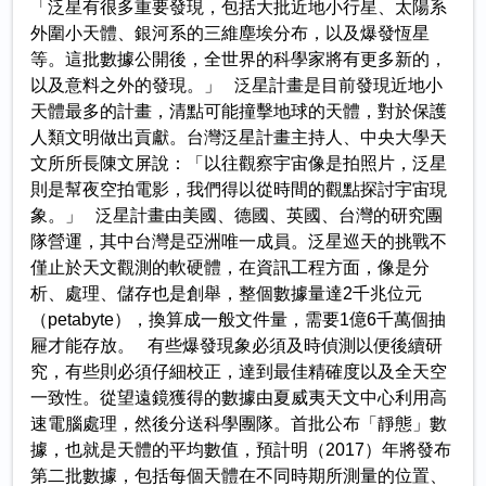
「泛星有很多重要發現，包括大批近地小行星、太陽系
外圍小天體、銀河系的三維塵埃分布，以及爆發恆星
等。這批數據公開後，全世界的科學家將有更多新的，
以及意料之外的發現。」 泛星計畫是目前發現近地小
天體最多的計畫，清點可能撞擊地球的天體，對於保護
人類文明做出貢獻。台灣泛星計畫主持人、中央大學天
文所所長陳文屏說：「以往觀察宇宙像是拍照片，泛星
則是幫夜空拍電影，我們得以從時間的觀點探討宇宙現
象。」 泛星計畫由美國、德國、英國、台灣的研究團
隊營運，其中台灣是亞洲唯一成員。泛星巡天的挑戰不
僅止於天文觀測的軟硬體，在資訊工程方面，像是分
析、處理、儲存也是創舉，整個數據量達2千兆位元
（petabyte），換算成一般文件量，需要1億6千萬個抽
屜才能存放。 有些爆發現象必須及時偵測以便後續研
究，有些則必須仔細校正，達到最佳精確度以及全天空
一致性。從望遠鏡獲得的數據由夏威夷天文中心利用高
速電腦處理，然後分送科學團隊。首批公布「靜態」數
據，也就是天體的平均數值，預計明（2017）年將發布
第二批數據，包括每個天體在不同時期所測量的位置、