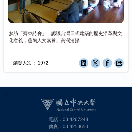
參訪「齊東詩舍」，認識台灣日式建築的歷史沿革與文
化意義，薰陶人文素養。高潤清攝
瀏覽人次：
1972
:::
電話：03-4267248
傳真：03-4253650