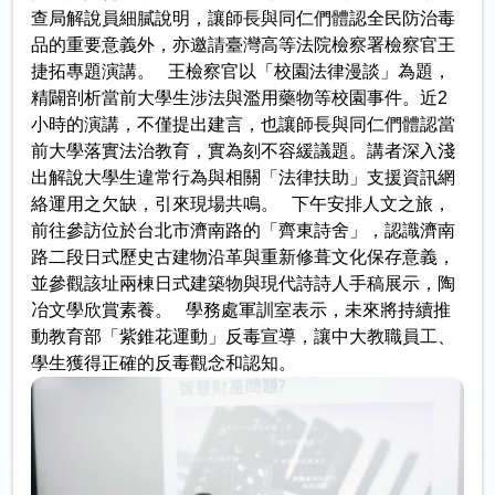
查局解說員細膩說明，讓師長與同仁們體認全民防治毒
品的重要意義外，亦邀請臺灣高等法院檢察署檢察官王
捷拓專題演講。 王檢察官以「校園法律漫談」為題，
精闢剖析當前大學生涉法與濫用藥物等校園事件。近2
小時的演講，不僅提出建言，也讓師長與同仁們體認當
前大學落實法治教育，實為刻不容緩議題。講者深入淺
出解說大學生違常行為與相關「法律扶助」支援資訊網
絡運用之欠缺，引來現場共鳴。 下午安排人文之旅，
前往參訪位於台北市濟南路的「齊東詩舍」，認識濟南
路二段日式歷史古建物沿革與重新修葺文化保存意義，
並參觀該址兩棟日式建築物與現代詩詩人手稿展示，陶
冶文學欣賞素養。 學務處軍訓室表示，未來將持續推
動教育部「紫錐花運動」反毒宣導，讓中大教職員工、
學生獲得正確的反毒觀念和認知。