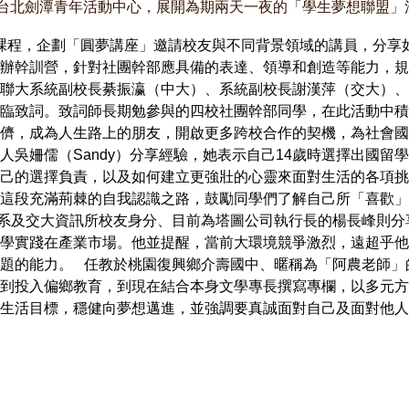
聚台北劍潭青年活動中心，展開為期兩天一夜的「學生夢想聯盟」
課程，企劃「圓夢講座」邀請校友與不同背景領域的講員，分享
辦幹訓營，針對社團幹部應具備的表達、領導和創造等能力，規
聯大系統副校長綦振瀛（中大）、系統副校長謝漢萍（交大）、
臨致詞。致詞師長期勉參與的四校社團幹部同學，在此活動中積
儕，成為人生路上的朋友，開啟更多跨校合作的契機，為社會國
人吳姍儒（Sandy）分享經驗，她表示自己14歲時選擇出國留
己的選擇負責，以及如何建立更強壯的心靈來面對生活的各項挑
這段充滿荊棘的自我認識之路，鼓勵同學們了解自己所「喜歡」
系及交大資訊所校友身分、目前為塔圖公司執行長的楊長峰則分
學實踐在產業市場。他並提醒，當前大環境競爭激烈，遠超乎他
題的能力。 任教於桃園復興鄉介壽國中、暱稱為「阿農老師」
到投入偏鄉教育，到現在結合本身文學專長撰寫專欄，以多元方
生活目標，穩健向夢想邁進，並強調要真誠面對自己及面對他人