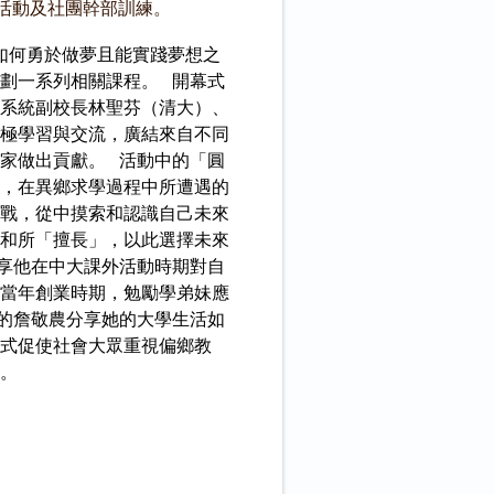
活動及社團幹部訓練。
如何勇於做夢且能實踐夢想之
劃一系列相關課程。 開幕式
系統副校長林聖芬（清大）、
極學習與交流，廣結來自不同
家做出貢獻。 活動中的「圓
學，在異鄉求學過程中所遭遇的
戰，從中摸索和認識自己未來
和所「擅長」，以此選擇未來
享他在中大課外活動時期對自
當年創業時期，勉勵學弟妹應
的詹敬農分享她的大學生活如
式促使社會大眾重視偏鄉教
。