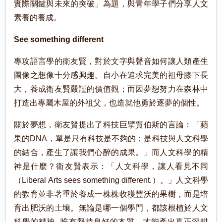
實際關鍵與未來的突破」為題，與青年學子們分享人文
素養的養成。
See something different
專攻語言學的衛友賢，對於文字與聲音如何讓人類產生
圖像之想像十分感興趣。自小在追求完美的祖母膝下長
大，養成衛友賢嚴謹的價值觀；而因夢想努力在森林中
打造出專屬木屋的外祖父，也造就他勇於逐夢的個性。
關於夢想，衛友賢提出了科技巨擘賈伯斯的言論：「蘋
果的DNA，單是只有科技是不夠的；是科技與人文科學
的結合，產生了讓我們心醉的成果。」而人文科學的精
神是什麼？衛友賢表示：「人文科學，讓人看見不同
（Liberal Arts sees something different.）。」人文科學
的教育並非著重於養成一株株收穫豐沃的果樹，而是培
育出肥沃的土壤。無論是哪一個學門，都該根植於人文
科學的精神─唯有堅持良好的本質，才能產出真正深耕