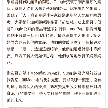
網路資料雜亂無章的問題。Google突破了網頁排序的窠
臼，讓世人從此邁向更便利的時代。此突破性的創造，
因應了「人」真正的需求─這就是建基於人文精神的思
考。大家都知道網際網路靠著「超連結」連上網頁，但
是Google公司的產品總監兼執行長Larry Page卻看出超
連結不只是一個HTML代碼。超連結是由人創造，於人
類而言亦有其他的意義。他們的突破暗喻了一個超連結
就是一「票」。透過這個暗喻，他們能透過計票排序網
頁。靠著了解人們如何思考，他們永遠地改變了網際網
路。
衛友賢亦舉了Moon和Sun為例，Sun能夠發光發熱並自
我覺察，而Moon則能反射光源。要成為哪一類型，沒有
對錯，端看個人的抉擇。衛友賢提出人文科學精神對培
育Suns的重要性，替人文科學的實踐，許下一個期許突
破的未來。