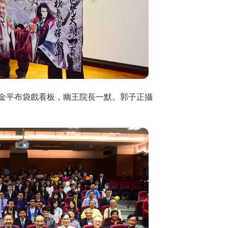
金平布袋戲看板，幽王院長一默。郭子正攝