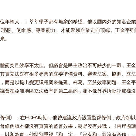
位年輕人。」莘莘學子都有無窮的希望。他以國內外的知名企業
、理想、使命感、專業能力，才能帶領企業走向頂端。王金平強
來。
體衝突且效率不太佳。但議會是民主政治不可缺少的一環，王金
其實立法院有很多專業的立委準備資料、審查法案、協調、立法
，而是以提出變更議程案來拖延、杯葛。至於效率問題，王金平
議會在亞洲地區立法效率是第二高的，並不像外界所批評那樣沒
條例》，在ECFA時期，他曾建議政府設置監督條例，政府卻
督條例版本卻沒有實質的監督效果，朝野沒有共識，《兩岸協議
，以和為貴，他特別重視「和」字，「沒有和，就沒有合作」，