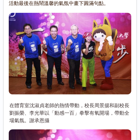
活動最後在熱鬧溫馨的氣氛中畫下圓滿句點。
在體育室沈淑貞老師的熱情帶動，校長周景揚和副校長
劉振榮、李光華以「動感一百」拳擊有氧開場，帶動全
場氣氛。謝承恩攝