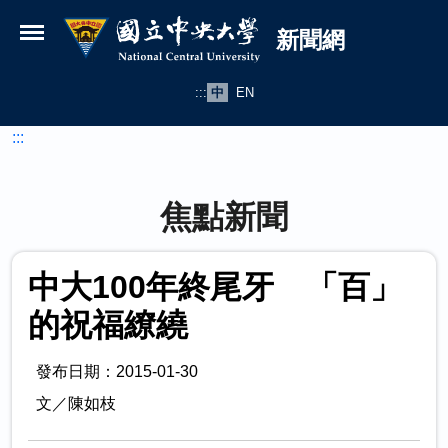
國立中央大學新聞網
跳到主要內容
新聞網
:::
中
EN
:::
焦點新聞
中大100年終尾牙 「百」
的祝福繚繞
發布日期：2015-01-30
文／陳如枝