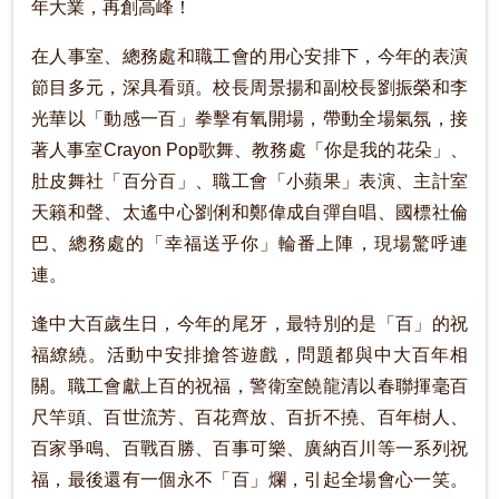
年大業，再創高峰！
在人事室、總務處和職工會的用心安排下，今年的表演
節目多元，深具看頭。校長周景揚和副校長劉振榮和李
光華以「動感一百」拳擊有氧開場，帶動全場氣氛，接
著人事室Crayon Pop歌舞、教務處「你是我的花朵」、
肚皮舞社「百分百」、職工會「小蘋果」表演、主計室
天籟和聲、太遙中心劉俐和鄭偉成自彈自唱、國標社倫
巴、總務處的「幸福送乎你」輪番上陣，現場驚呼連
連。
逢中大百歲生日，今年的尾牙，最特別的是「百」的祝
福繚繞。活動中安排搶答遊戲，問題都與中大百年相
關。職工會獻上百的祝福，警衛室饒龍清以春聯揮毫百
尺竿頭、百世流芳、百花齊放、百折不撓、百年樹人、
百家爭鳴、百戰百勝、百事可樂、廣納百川等一系列祝
福，最後還有一個永不「百」爛，引起全場會心一笑。