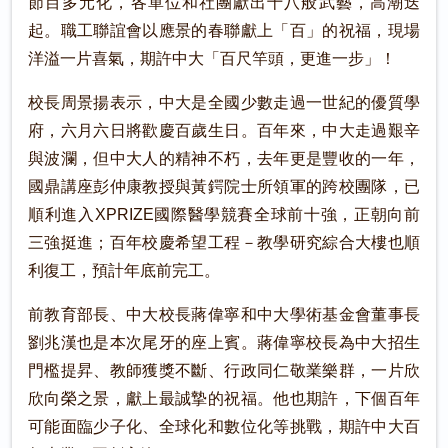
節目多元化，各單位和社團獻出十八般武藝，高潮迭
起。職工聯誼會以應景的春聯獻上「百」的祝福，現場
洋溢一片喜氣，期許中大「百尺竿頭，更進一步」！
校長周景揚表示，中大是全國少數走過一世紀的優質學
府，六月六日將歡慶百歲生日。百年來，中大走過艱辛
與波瀾，但中大人的精神不朽，去年更是豐收的一年，
國鼎講座彭仲康教授與黃鍔院士所領軍的跨校團隊，已
順利進入XPRIZE國際醫學競賽全球前十強，正朝向前
三強挺進；百年校慶希望工程－教學研究綜合大樓也順
利復工，預計年底前完工。
前教育部長、中大校長蔣偉寧和中大學術基金會董事長
劉兆漢也是本次尾牙的座上賓。蔣偉寧校長為中大招生
門檻提昇、教師獲獎不斷、行政同仁敬業樂群，一片欣
欣向榮之景，獻上最誠摯的祝福。他也期許，下個百年
可能面臨少子化、全球化和數位化等挑戰，期許中大百