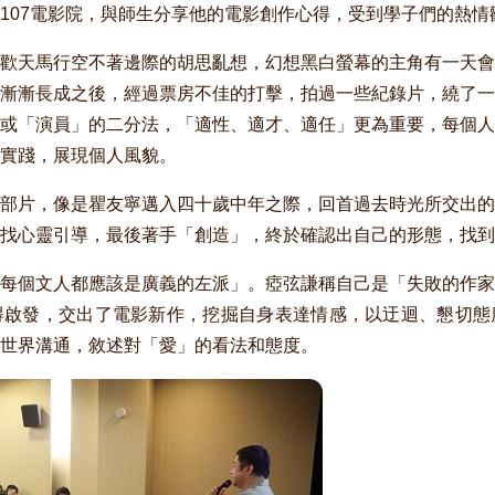
107電影院，與師生分享他的電影創作心得，受到學子們的熱情
歡天馬行空不著邊際的胡思亂想，幻想黑白螢幕的主角有一天會
漸漸長成之後，經過票房不佳的打擊，拍過一些紀錄片，繞了一
或「演員」的二分法，「適性、適才、適任」更為重要，每個人
並實踐，展現個人風貌。
部片，像是瞿友寧邁入四十歲中年之際，回首過去時光所交出的
找心靈引導，最後著手「創造」，終於確認出自己的形態，找到
每個文人都應該是廣義的左派」。瘂弦謙稱自己是「失敗的作家
得啟發，交出了電影新作，挖掘自身表達情感，以迂迴、懇切態
世界溝通，敘述對「愛」的看法和態度。