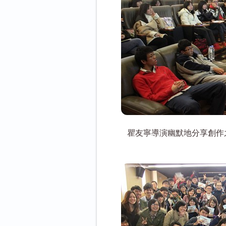
瞿友寧導演幽默地分享創作