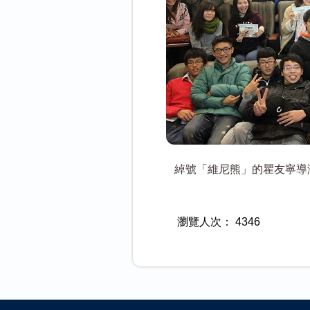
綽號「維尼熊」的瞿友寧導
瀏覽人次：
4346