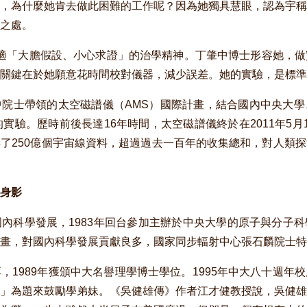
，為什麼她肯去做此困難的工作呢？因為她獨具慧眼，認為宇稱
之處。
「大膽假設、小心求證」的治學精神。丁肇中博士形容她，做
關鍵在於她願意花時間校對儀器，減少誤差。她的實驗，是標準
院士帶領的太空磁譜儀（AMS）國際計畫，結合國內中央大學
的實驗。歷時前後長達16年時間，太空磁譜儀終於在2011年5月
了250億個宇宙線資料，超過過去一百年的收集總和，對人類
身影
科學發展，1983年回台參加主辦於中央大學的原子與分子科
畫，對國內科學發展貢獻良多，國家同步輻射中心張石麟院士特
1989年獲頒中大名譽理學博士學位。1995年中大八十週年
」為題來鼓勵學弟妹。《吳健雄傳》作者江才健教授說，吳健雄