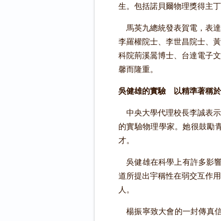
生。包括諾貝爾物理獎得主丁
馬英九總統發表賀電，表達
李羅權院士、李世昌院士、黃
科院荊溪暠博士、台達電子文
馨而隆重。
吳健雄的實驗 以精準著稱於
中央大學代理校長李誠表示
的實驗物理學家。她很鼓勵
才。
吳健雄在科學上有許多影響深
道所提出宇稱性在弱交互作用
人。
楊振寧致大會的一封傳真信函