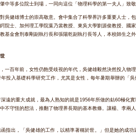
肇中等多位院士到場，一同向這位「物理科學的第一夫人」致敬
對吳健雄博士的崇高敬意。會中集合了科學界許多重要人士，包
鍔院士、加州理工學院葉乃裳教授、東吳大學劉源俊教授、國家
教基金會刑泰剛副執行長和張陽乾副執行長等人，本校師生之外
世
，一百年前，女性仍飽受歧視的年代，吳健雄毅然決然投入物理
青年投入基礎科學研究工作，尤其是女性，每年暑期舉辦的「吳
遠的重大成就，最為人熟知的就是1956年所做的鈷60極化
中不守恆的想法，推翻了物理界長期的基本教條。讓楊、李兩人
指出，「吳健雄的工作，以精準著稱於世。」但是她的成功還有