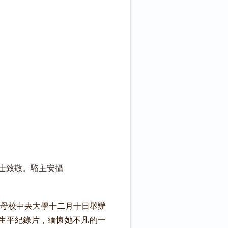
博士致敬。駱主安攝
母校中央大學十二月十日舉辦
生平紀錄片，緬懷她不凡的一