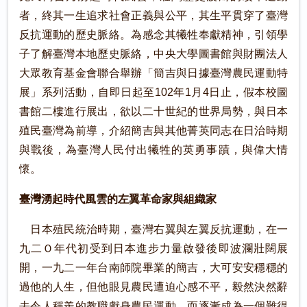
者，終其一生追求社會正義與公平，其生平貫穿了臺灣
反抗運動的歷史脈絡。為感念其犧牲奉獻精神，引領學
子了解臺灣本地歷史脈絡，中央大學圖書館與財團法人
大眾教育基金會聯合舉辦「簡吉與日據臺灣農民運動特
展」系列活動，自即日起至102年1月4日止，假本校圖
書館二樓進行展出，欲以二十世紀的世界局勢，與日本
殖民臺灣為前導，介紹簡吉與其他菁英同志在日治時期
與戰後，為臺灣人民付出犧牲的英勇事蹟，與偉大情
懷。
臺灣湧起時代風雲的左翼革命家與組織家
日本殖民統治時期，臺灣右翼與左翼反抗運動，在一
九二Ｏ年代初受到日本進步力量啟發後即波瀾壯闊展
開，一九二一年台南師院畢業的簡吉，大可安安穩穩的
過他的人生，但他眼見農民遭迫心感不平，毅然決然辭
去令人稱羨的教職獻身農民運動，而逐漸成為一個難得