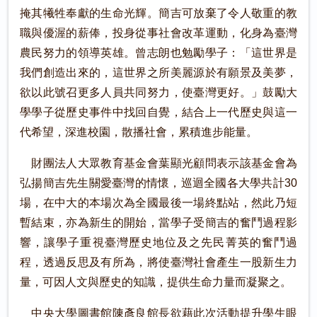
掩其犧牲奉獻的生命光輝。簡吉可放棄了令人敬重的教
職與優渥的薪俸，投身從事社會改革運動，化身為臺灣
農民努力的領導英雄。曾志朗也勉勵學子：「這世界是
我們創造出來的，這世界之所美麗源於有願景及美夢，
欲以此號召更多人員共同努力，使臺灣更好。」鼓勵大
學學子從歷史事件中找回自覺，結合上一代歷史與這一
代希望，深進校園，散播社會，累積進步能量。
財團法人大眾教育基金會葉顯光顧問表示該基金會為
弘揚簡吉先生關愛臺灣的情懷，巡迴全國各大學共計30
場，在中大的本場次為全國最後一場終點站，然此乃短
暫結束，亦為新生的開始，當學子受簡吉的奮鬥過程影
響，讓學子重視臺灣歷史地位及之先民菁英的奮鬥過
程，透過反思及有所為，將使臺灣社會產生一股新生力
量，可因人文與歷史的知識，提供生命力量而凝聚之。
中央大學圖書館陳彥良館長欲藉此次活動提升學生眼