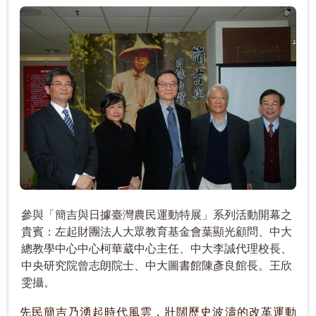
參與「簡吉與日據臺灣農民運動特展」系列活動開幕之
貴賓：左起財團法人大眾教育基金會葉顯光顧問、中大
總教學中心中心柯華葳中心主任、中大李誠代理校長、
中央研究院曾志朗院士、中大圖書館陳彥良館長。王欣
雯攝。
先民簡吉乃湧起時代風雲，壯闊歷史波濤的改革運動