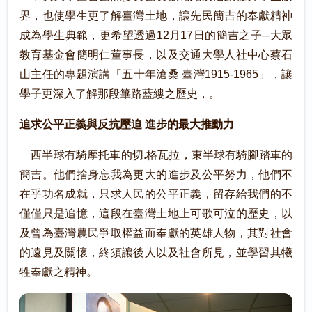
界，也使學生更了解臺灣土地，讓先民簡吉的奉獻精神
成為學生典範，更希望透過12月17日的簡吉之子─大眾
教育基金會簡明仁董事長，以及交通大學人社中心蔡石
山主任的專題演講「五十年滄桑 臺灣1915-1965」，讓
學子更深入了解那段篳路藍縷之歷史，。
追求公平正義與反抗壓迫 進步的最大推動力
西半球有騎摩托車的切.格瓦拉，東半球有騎腳踏車的
簡吉。他們捨身忘我為更大的進步及公平努力，他們不
在乎功名成就，只求人民的公平正義，留存給我們的不
僅僅只是追憶，這段在臺灣土地上可歌可泣的歷史，以
及曾為臺灣農民爭取權益而奉獻的英雄人物，其對社會
的遠見及關懷，終須讓後人以及社會所見，並學習其犧
牲奉獻之精神。