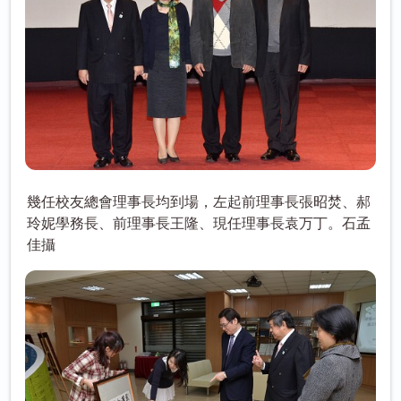
幾任校友總會理事長均到場，左起前理事長張昭焚、郝
玲妮學務長、前理事長王隆、現任理事長袁万丁。石孟
佳攝