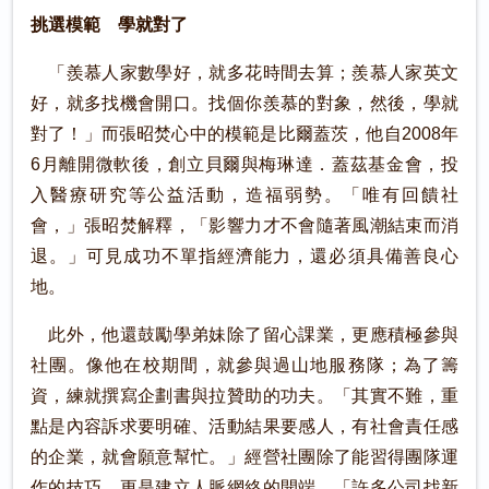
挑選模範 學就對了
「羨慕人家數學好，就多花時間去算；羨慕人家英文
好，就多找機會開口。找個你羨慕的對象，然後，學就
對了！」而張昭焚心中的模範是比爾蓋茨，他自2008年
6月離開微軟後，創立貝爾與梅琳達．蓋茲基金會，投
入醫療研究等公益活動，造福弱勢。「唯有回饋社
會，」張昭焚解釋，「影響力才不會隨著風潮結束而消
退。」可見成功不單指經濟能力，還必須具備善良心
地。
此外，他還鼓勵學弟妹除了留心課業，更應積極參與
社團。像他在校期間，就參與過山地服務隊；為了籌
資，練就撰寫企劃書與拉贊助的功夫。「其實不難，重
點是內容訴求要明確、活動結果要感人，有社會責任感
的企業，就會願意幫忙。」經營社團除了能習得團隊運
作的技巧，更是建立人脈網絡的開端，「許多公司找新