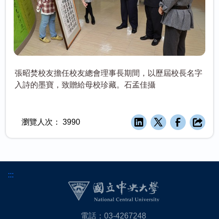
張昭焚校友擔任校友總會理事長期間，以歷屆校長名字
入詩的墨寶，致贈給母校珍藏。石孟佳攝
瀏覽人次：
3990
:::
電話：03-4267248