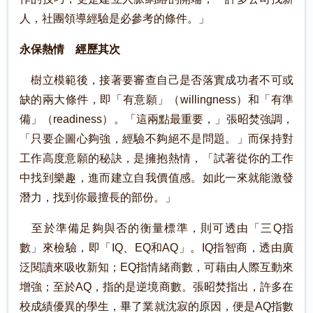
人，社團領導經驗是必參考的條件。」
永保熱情 經歷其次
樹立模範後，接著要審查自己是否落實成功者不可或
缺的兩大條件，即「有意願」（willingness）和「有準
備」（readiness）。「這兩點最重要，」張昭焚強調，
「只要企圖心夠強，經驗不夠絕不是問題。」而保持對
工作高度意願的秘訣，是擁抱熱情，「試著從你的工作
中找到樂趣，進而建立自我價值感。如此一來就能激發
潛力，找到你最擅長的部份。」
至於準備足夠與否的衡量標準，則可透由「三Q指
數」來檢驗，即「IQ、EQ和AQ」。IQ指智商，透由廣
泛閱讀來吸收新知；EQ指情緒商數，可藉由人際互動來
增強；至於AQ，指的是逆境商數。張昭焚指出，許多在
校成績優異的學生，畢了業就沈寂的原因，便是AQ指數