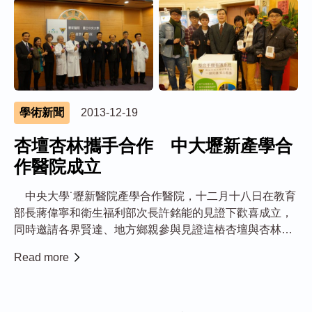
學術新聞
2013-12-19
杏壇杏林攜手合作 中大壢新產學合
作醫院成立
中央大學˙壢新醫院產學合作醫院，十二月十八日在教育
部長蔣偉寧和衛生福利部次長許銘能的見證下歡喜成立，
同時邀請各界賢達、地方鄉親參與見證這樁杏壇與杏林攜
手合作的喜事！將成立「生醫理工學院」的中央大學，期
Read more
許結合壢新醫院的豐沛醫療資源和臨床經驗，在學術研
究、人員交流和健康照護等方面作更緊密的合作，以造
福...