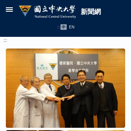
國立中央大學新聞網
跳到主要內容
新聞網
:::
中
EN
:::