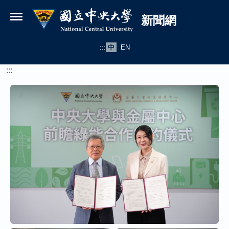
國立中央大學新聞網
跳到主要內容
新聞網
:::
中
EN
:::