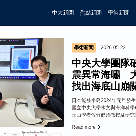
中大新聞
焦點新聞
學術新聞
:::
學術新聞
2026-05-22
中央大學團隊
震異常海嘯 
找出海底山崩
日本能登半島2024年元旦發
國立中央大學水文與海洋科學
玉山學者佐竹健治教授及研究
嘯的原因，除地震斷層抬升海
Read more
也扮演關鍵角色，成果刊載在國際期