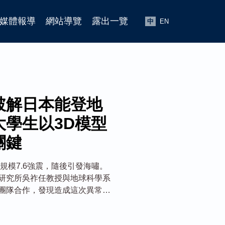
媒體報導
網站導覽
露出一覽
中
EN
破解日本能登地
大學生以3D模型
關鍵
生規模7.6強震，隨後引發海嘯。
研究所吳祚任教授與地球科學系
團隊合作，發現造成這次異常海
床之外，富山灣附近的海底山崩
刊《Engineering