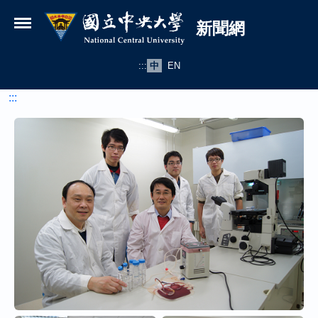
國立中央大學新聞網
跳到主要內容
新聞網
:::
中
EN
:::