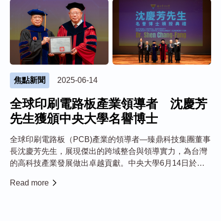
焦點新聞
2025-06-14
全球印刷電路板產業領導者 沈慶芳
先生獲頒中央大學名譽博士
全球印刷電路板（PCB)產業的領導者—臻鼎科技集團董事
長沈慶芳先生，展現傑出的跨域整合與領導實力，為台灣
的高科技產業發展做出卓越貢獻。中央大學6月14日於教
研大樓大禮堂舉辦「沈慶芳先生名譽博士頒授典禮」，冠
Read more
蓋雲集，場面隆重。沈慶芳先生有感而發表示，「名譽博
士不只是肯定，更是敦促的力量。」...