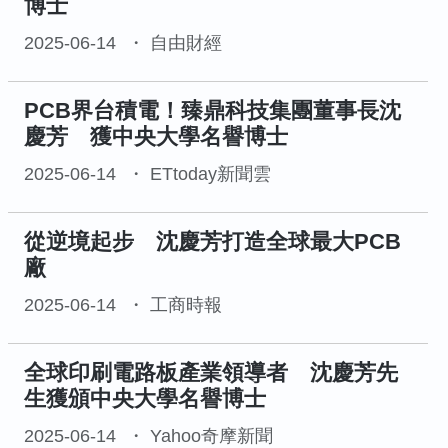
博士
2025-06-14
自由財經
PCB界台積電！臻鼎科技集團董事長沈
慶芳 獲中央大學名譽博士
2025-06-14
ETtoday新聞雲
從逆境起步 沈慶芳打造全球最大PCB
廠
2025-06-14
工商時報
全球印刷電路板產業領導者 沈慶芳先
生獲頒中央大學名譽博士
2025-06-14
Yahoo奇摩新聞