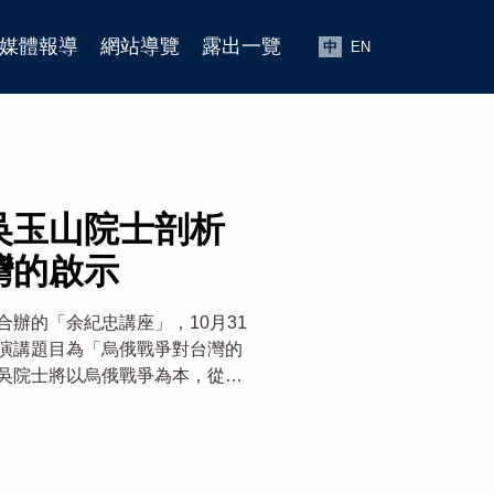
媒體報導
網站導覽
露出一覽
中
EN
吳玉山院士剖析
灣的啟示
辦的「余紀忠講座」，10月31
演講題目為「烏俄戰爭對台灣的
吳院士將以烏俄戰爭為本，從三
海峽兩岸以及世界主要國家所起
入戰爭的泥淖，善盡台灣為世界