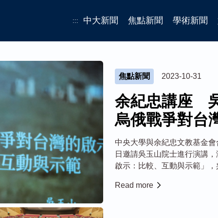
中大新聞
焦點新聞
學術新聞
:::
焦點新聞
2023-10-31
余紀忠講座 
烏俄戰爭對台
中央大學與余紀忠文教基金會合
日邀請吳玉山院士進行演講，
啟示：比較、互動與示範」，
個角度切入來看烏俄戰爭對於
Read more
的示範作用，藉此避免臺灣陷
公民的社會責任。 余...