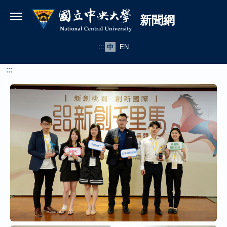
國立中央大學新聞網
跳到主要內容
新聞網
:::
中
EN
:::