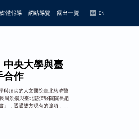
媒體報導
網站導覽
露出一覽
中
EN
 中央大學與臺
手合作
學與頂尖的人文醫院臺北慈濟醫
校長周景揚與臺北慈濟醫院院長趙
書」，透過雙方現有的強項，一
，守護民眾健康，共創人類福