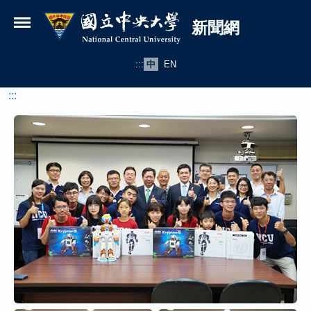
國立中央大學新聞網
跳到主要內容
新聞網
:::
中
EN
:::