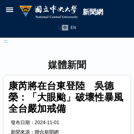
國立中央大學新聞網
跳到主要內容
新聞網
:::
中
EN
:::
媒體新聞
康芮將在台東登陸 吳德
榮：「大眼颱」破壞性暴風
全台嚴加戒備
發布日期：2024-11-01
新聞來源：聯合新聞網