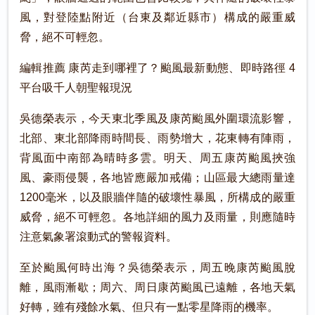
風，對登陸點附近（台東及鄰近縣市）構成的嚴重威
脅，絕不可輕忽。
編輯推薦 康芮走到哪裡了？颱風最新動態、即時路徑 4
平台吸千人朝聖報現況
吳德榮表示，今天東北季風及康芮颱風外圍環流影響，
北部、東北部降雨時間長、雨勢增大，花東轉有陣雨，
背風面中南部為晴時多雲。明天、周五康芮颱風挾強
風、豪雨侵襲，各地皆應嚴加戒備；山區最大總雨量達
1200毫米，以及眼牆伴隨的破壞性暴風，所構成的嚴重
威脅，絕不可輕忽。各地詳細的風力及雨量，則應隨時
注意氣象署滾動式的警報資料。
至於颱風何時出海？吳德榮表示，周五晚康芮颱風脫
離，風雨漸歇；周六、周日康芮颱風已遠離，各地天氣
好轉，雖有殘餘水氣、但只有一點零星降雨的機率。