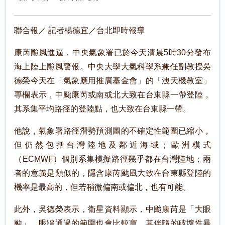
聯合報／ 記者楊德宜／台北即時報導
康芮颱風進逼，中央氣象署已於今天清晨5時30分發布
海上陸上颱風警報。中央大學大氣科學系兼任副教授吳
德榮今天在「氣象應用推廣基金會」的「洩天機教室」
專欄表示，中颱康芮或南或北大致在台東縣一帶登陸，
其系集平均路徑的登陸點，也大致在台東縣一帶。
他說，氣象署路徑潛勢預測圖的不確定性範圍已縮小，
但仍然包括台灣陸地及鄰近海域；歐洲模式
（ECMWF）個別系集模擬路徑幾乎都在台灣陸地；兩
者的意義是類似的，隱含康芮颱風大致在台東縣登陸的
機率是最高的，但若稍微偏南或偏北，也有可能。
此外，吳德榮表示，衛星資料顯示，中颱康芮是「大眼
颱」，眼牆通過的範圍也會比較寬，其伴隨的破壞性暴