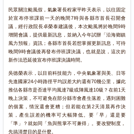
民眾關注颱風假，氣象署長程家平昨天表示，以往固定
於宣布停班課前一天的晚間7時與各縣市首長召開會
議，經行政院長卓榮泰建議後，本次颱風將於晚間9時
增開會議，提供最新訊息，並納入今年試辦「沿海鄉鎮
風力預報」資訊；各縣市首長若想掌握更新訊息，可待
晚間9時會議後再發布停班課決議，也就是說，這次的
新作法恐延後宣布停班課決議時間。
吳德榮表示，以目前科技能力，中央氣象署與美、日等
先進國家24小時路徑平均誤差大約還有70幾公里，據此
推估各縣市是否達平均風達7級或陣風達10級？在前1天
晚上決策，不可避免在部分縣市會產生落差，遇到困難
的個案，情況還會更糟；但若能在第2天清晨再作決
策，產生誤差的機率可大幅降低。要「早」還是要
「準」？就如同「魚與熊掌不可兼得」。要改變制度，
先搞清楚目的是什麼。