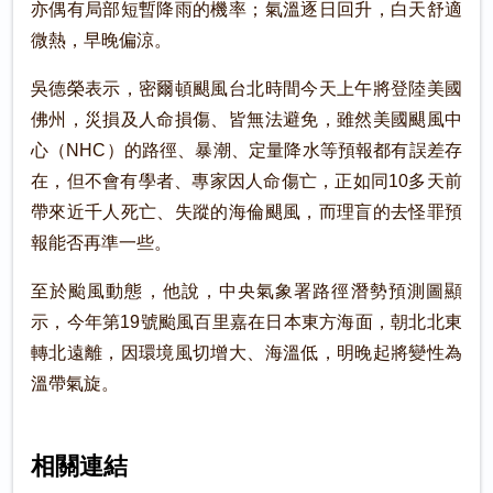
亦偶有局部短暫降雨的機率；氣溫逐日回升，白天舒適
微熱，早晚偏涼。
吳德榮表示，密爾頓颶風台北時間今天上午將登陸美國
佛州，災損及人命損傷、皆無法避免，雖然美國颶風中
心（NHC）的路徑、暴潮、定量降水等預報都有誤差存
在，但不會有學者、專家因人命傷亡，正如同10多天前
帶來近千人死亡、失蹤的海倫颶風，而理盲的去怪罪預
報能否再準一些。
至於颱風動態，他說，中央氣象署路徑潛勢預測圖顯
示，今年第19號颱風百里嘉在日本東方海面，朝北北東
轉北遠離，因環境風切增大、海溫低，明晚起將變性為
溫帶氣旋。
相關連結