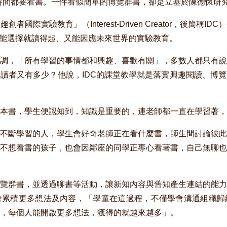
成時間都要看書。一件看似簡單的博覽群書，卻是立基於陳德懷研究
國際實驗教育」（Interest-Driven Creator，後簡稱
人都能選擇就讀得起、又能因應未來世界的實驗教育。
調，「所有學習的事情都和興趣、喜歡有關」，多數人都只有說
讀者又有多少？他說，IDC的課堂教學就是落實興趣閱讀、博
本書，學生便認知到，知識是重要的，連老師都一直在學習著，
不斷學習的人，學生會好奇老師正在看什麼書，師生間討論彼此
不想看書的孩子，也會因鄰座的同學正專心看著書，自己無聊也
覽群書，並透過聊書等活動，讓新知內容與舊知產生連結的能力
會累積更多想法及內容，「學童在這過程，不僅學會溝通組織歸
，每個人能開啟更多想法，獲得的就越來越多」。