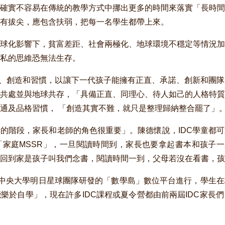
確實不容易在傳統的教學方式中挪出更多的時間來落實「長時間
有拔尖，應包含扶弱，把每一名學生都帶上來。
球化影響下，貧富差距、社會兩極化、地球環境不穩定等情況加
之私的思維恐無法生存。
趣、創造和習慣，以讓下一代孩子能擁有正直、承諾、創新和團
共處並與地球共存，「具備正直、同理心、待人如己的人格特質
通及品格習慣， 「創造其實不難，就只是整理歸納整合罷了」
的階段，家長和老師的角色很重要」。陳德懷說，IDC學童都
家庭MSSR」，一旦閱讀時間到，家長也要拿起書本和孩子一
回到家是孩子叫我們念書，閱讀時間一到，父母若沒在看書，孩
採用中央大學明日星球團隊研發的「數學島」數位平台進行，學生
樂於自學」，現在許多IDC課程或夏令營都由前兩屆IDC家長