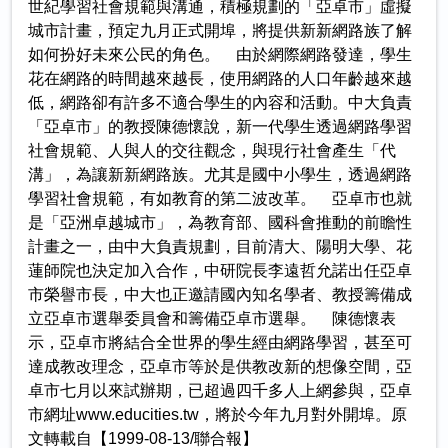
世紀學習社會規範與溝通，積極規劃的「亞卓市」虛擬
城市計畫，預定九月正式開埠，將提供新新網路族了解
如何扮好未來公民的角色。 由於網際網路發達，學生
花在網路的時間越來越長，使用網路的人口年齡越來越
低，網路卻有許多不適合學生的內容和活動。中大負責
「亞卓市」的教授陳德懷說，新一代學生透過網路學習
社會規範、人與人的交往觀念，與現行社會產生「代
溝」，為讓新新網路族。尤其是國中小學生，透過網路
學習社會規範，有如教育的第二波改革。 亞卓市也就
是「亞洲卓越城市」，為教育部、國科會推動的前瞻性
計畫之一，由中大負責規劃，目前清大、陽明大學、花
蓮師院也決定加入合作，中研院長李遠哲允諾出任亞卓
市榮譽市長，中大也正邀請國內知名學者、教授籌備成
立亞卓市選舉委員會和籌備亞卓市選舉。 陳德懷表
示，亞卓市將結合全世界的學生經由網路學習，甚至可
達成教改理念，亞卓市等於是供教改新的想像空間，亞
卓市七月以來試辦期，已超過四千多人上網參與，亞卓
市網址www.educities.tw，將於今年九月對外開埠。原
文轉載自【1999-08-13/聯合報】