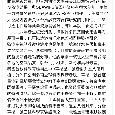
面葉綠素含量。但台灣海洋大學在長江口海域進行的長
期監測結果，與SEAWIFS傳回的資料有很大差別。華衛
一號提供的資料正好與SEAWIFS有互補作用，美國航空
太空總署曾派員來台洽談雙方合作研究的可能性。 除
可應用在遠洋漁業資源開發外，陳民本說，香港海域在
一九九八年發生紅潮污染，導致許多民眾因食用含毒海
產而中毒，也可以透過海洋水色照相即時監控研究。
監測空氣懸浮微粒濃度也是華衛一號海洋水色照相儀主
要的功能之一。李羅權指出，目前環保署設在全國各地
的監測站都是點的分布。他說華衛一號從太空中看台灣
各地的空氣品質，以台北、桃園、新竹和高雄最差。
我國首枚科學實驗衛星─中華衛星一號發射升空八個月
後，於昨日公開多項全球科學界新發現。華衛一號首度
量測到電離層電漿氣泡離子密度劇烈運動時，將會產生
閃爍電波，干擾無線電波通訊，也發現電漿氣泡形成前
的特殊徵兆。此一發現有助在干擾發生前一小時，提前
發佈通訊干擾預報。 由國科會太空計畫室、中央大學
和成功大學聯合組成的科學團隊，過去八個月來，分析
華衛一號三組科學實驗設備之一「電離層電漿電動效應