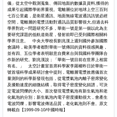
儀」從太空中觀測蒐集、傳回地面的數據及資料,獲得的
成果引起國際學術界重視。電離層位於地球上空三百到
七百公里處，是衛星通訊、地面無線電波通訊訊號必經
空間，電離層的電漿活動對通訊品質影響很大,但過去科
學界對此一問題研究不多，華衛一號是第一個以此為主
要研究課題的低軌道衛星，發射前即已受到國際相關科
學界注意。 中央大學校長劉兆漢上週到國外參加國際
會議時，歐美學者都對華衛一號傳回的資料很感興趣，
並有四、五位學者表明願意自費來台與我國科學團隊合
作新的研究。劉兆漢說；「華衛一號目前在世界上相當
有名。」 太空計畫室首席科學家李羅權昨日於華衛一
號首場科學成果研討會中提到，電離層電漿效應儀首次
量測到的科學新發現包括，從電漿氣泡內離子密席變化
及擾動速度的細微結構，取得電子密度變化頻譜，可決
定電波閃爍的大小。首次發現電漿氣泡有新生氣泡和老
化氣泡的分別；新生氣泡內電子密度擾動很大，會產生
電波閃爍，影響電波傳送品質，老化氣泡則不會。原文
轉載自【1999-09-10/中國時報】