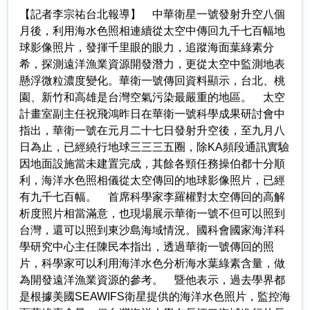
【記者李宗祐台北報導】 中華衛星一號發射升空八個
月後，利用海水色照相連續從太空中傳回九千七百幅地
球影像照片，發揮千里眼的眼力，追蹤海面葉綠素分
希，探測遠洋漁業資源開發潛力，更從太空中監測地表
懸浮微粒濃度變化。華衛一號傳回資料顯示，台北、桃
園、新竹和高雄是台灣空氣污染最嚴重的地區。 太空
計畫室副主任祝飛鴻昨日在華衛一號科學成果研討會中
指出，華衛一號在元月二十七日發射升空後，至九月八
日為止，已經繞行地球三三三五圈，除KA頻段通訊實驗
因地面設施當未建置完成，其餘各頸任務操伯都十分順
利，海洋水色照相儀從太空傳回的地球影像照片，已經
有九千七百幅。 首席科學家李羅權對太空傳回的高解
析度照片相當滿意，也現場展示華衛一號不但可以照到
台灣，還可以照到東沙島海域情況。國科會國家海洋科
學研究中心主任陳民本指出，透過華衛一號傳回的照
片，科學家可以利用海洋水色分析海水葉綠素含量，做
為開發遠洋漁業資源的參考。 暨他表示，過去學界都
是根據美國SEAWIFS衛星提供的海洋水色照片，監控海