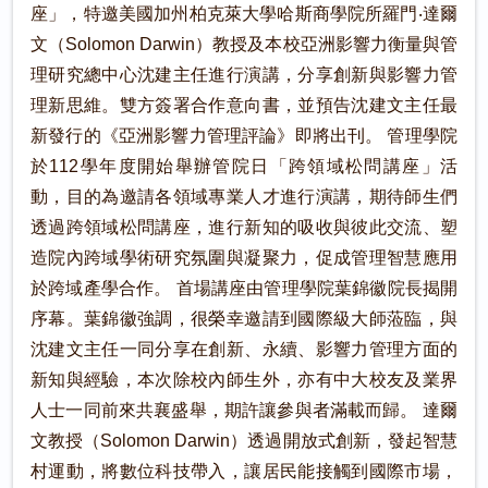
座」，特邀美國加州柏克萊大學哈斯商學院所羅門‧達爾
文（Solomon Darwin）教授及本校亞洲影響力衡量與管
理研究總中心沈建主任進行演講，分享創新與影響力管
理新思維。雙方簽署合作意向書，並預告沈建文主任最
新發行的《亞洲影響力管理評論》即將出刊。 管理學院
於112學年度開始舉辦管院日「跨領域松問講座」活
動，目的為邀請各領域專業人才進行演講，期待師生們
透過跨領域松問講座，進行新知的吸收與彼此交流、塑
造院內跨域學術研究氛圍與凝聚力，促成管理智慧應用
於跨域產學合作。 首場講座由管理學院葉錦徽院長揭開
序幕。葉錦徽強調，很榮幸邀請到國際級大師蒞臨，與
沈建文主任一同分享在創新、永續、影響力管理方面的
新知與經驗，本次除校內師生外，亦有中大校友及業界
人士一同前來共襄盛舉，期許讓參與者滿載而歸。 達爾
文教授（Solomon Darwin）透過開放式創新，發起智慧
村運動，將數位科技帶入，讓居民能接觸到國際市場，