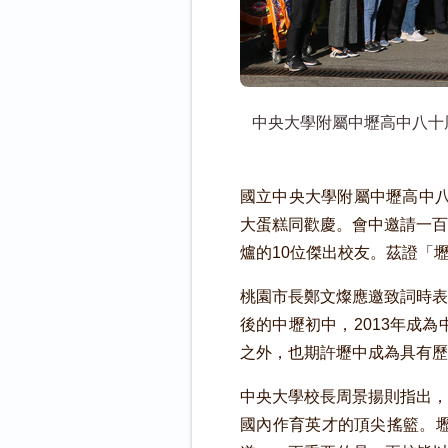
中央大學附屬中壢高中八十
國立中央大學附屬中壢高中八
大蛋糕同歡慶。會中邀請一百
爐的10位傑出校友。茲證
桃園市長鄭文燦應邀致詞時表
後的中壢初中，2013年成
之外，也期許壢中成為具有歷
中央大學校長周景揚則指出，
國內作育英才的頂尖搖籃。