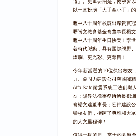
道」。更重要的是，兩校皆以
以一直扮演「大手牽小手」
壢中八十周年校慶出席貴賓冠
壢崗文教會基金會董事長楊文
壢中八十周年生日快樂！李世
著時代脈動，具有國際視野、
燦爛、更光彩、更奪目！
今年新當選的10位傑出校友
力、鼎固力建設公司與薇閣精
Alfa Safe耐震系統
友；陽昇法律事務所所長鄧湘
會楊文達董事長；宏錦建設公
譽校友們，橫跨了典雅和大眾
的人文里程碑！
值得一提的是，當天的園遊會