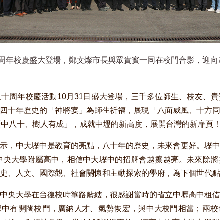
周年校慶盛大登場，鄭文燦市長與眾貴賓一同在校門合影，迎向
十周年校慶活動10月31日盛大登場，三千多位師生、校友、
四十年歷史的「神將宴」為師生祈福，展現「八面威風、十方同
「壢中八十、樹人有成」，成就中壢的新高度，展開台灣的新扉
示，中大壢中是教育的亮點，八十年的歷史，未來會更好。壢中
為中央大學附屬高中，相信中大壢中的招牌會越擦越亮。未來除
史、人文、國際觀、社會關懷和主動探索的學府，為下個世代點
中央大學在台復校時篳路藍縷，很感謝當時的省立中壢高中租借
壢中有開闊校門，廣納人才、氣勢恢宏，與中大校門相當；兩校