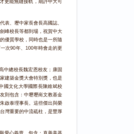
選才更能無縫接軌，期許中大可
代表、壢中家長會長高國誌、
劍峰校長等都到場，祝賀中大
的優質學校，同時也是一所隨
次90年、100年時會走的更
高中總校長魏宏恩校友；康固
家建築金獎大會特別獎，也是
；中國文化大學國際長陳維斌校
友則包含：中壢壢崗文教基金
朱啟泰理事長。這些傑出與榮
台灣重要的中流砥柱，是豐厚
舉愛心義賣，包含：真善美基