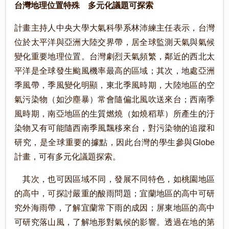
台灣地理位置特殊 多元化議題可探索
計畫主持人中央大學大氣科學系林沛練主任表示，台灣
位於太平洋與亞洲大陸交界帶，居全球監測天氣與氣候
變化重要地理位置。台灣劇烈天氣頻繁，鄰近的西北太
平洋是全球發生颱風機率最高的區域；其次，地處亞洲
季風帶，季風變化明顯，東北季風時期，大陸地區的空
氣污染物（如沙塵暴）常會隨偏北風吹送來台；西南季
風時期，南亞地區的生質燃燒（如燒稻草）所產生的汙
染物又有可能隨西南季風飄移來台，對污染物的追蹤和
研究，是全球重要的據點，因此台灣的學生參與Globe
計畫，可有多元化議題探索。
其次，也可因區域不同，發展不同特色，如桃園地區
的高中，可探討嚴重的酸雨問題；宜蘭地區的高中可研
究外海雨帶，了解宜蘭常下雨的成因；屏東地區的高中
可研究落山風，了解地形對氣候的影響。透過在地的第