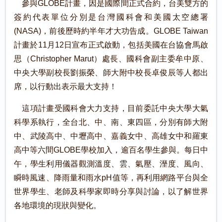
參與GLOBE計畫，因是國際間正式合約，台美雙方的
簽約代表單位分別是台灣國科會和美國太空總署
(NASA)，前後歷時約半年才大功告成。GLOBE Taiwan
計畫於11月12日宣布正式啟動，包括美國在台協會馬啟
思（Christopher Marut）處長、國科會副主委牟中原、
中央大學副校長劉振榮、師大附中校長卓俊辰等人都出
席，以行動出表示最大支持！
這項計畫受國科會大力支持，目前委託中央大學大氣
科學系執行，全台北、中、南、東四區，分別有師大附
中、武陵高中、中壢高中、嘉義女中、高雄女中和羅東
高中等六間GLOBE學校加入，逾百名學生參與。每日中
午，學生利用儀器觀測溫度、雲、氣壓、溼度、風向、
瞬時風速、降雨量和雨水pH值等，再利用網路平台與全
世界學生、老師及科學家即時分享與討論，以了解世界
各地環境的現狀與變化。