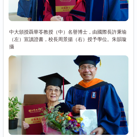
中大頒授聶華苓教授（中）名譽博士，由國際長許秉瑜
（左）宣讀證書，校長周景揚（右）授予學位。朱韻璇
攝