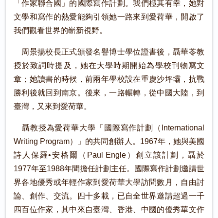
「作家聯合國」的國際寫作計劃。我們極其有幸，她對
文學和寫作的熱愛能夠引領她一路來到愛荷華，開啟了
我們觀看世界的嶄新視野。
周景揚校長正式頒發名譽博士學位證書後，聶華苓教
授於致詞時提及，她在大學時期開始為學校刊物寫文
章；她讀書的時候，前兩年學校設在重慶沙坪壩，抗戰
勝利後就回到南京。後來，一路輾轉，從中國大陸，到
臺灣，又來到愛荷華。
聶教授為愛荷華大學「國際寫作計劃（International
Writing Program）」的共同創辦人。1967年，她與美國
詩人保羅•安格爾（Paul Engle）創立該計劃，聶於
1977年至1988年間擔任計劃主任。國際寫作計劃邀請世
界各地優秀或年輕作家到愛荷華大學訪問數月，自由討
論、創作、交流。四十多載，已自全世界邀請超過一千
四百位作家，其中來自臺灣、香港、中國的優秀華文作