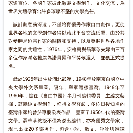
家逾百位。各國作家彼此激盪文學創作、文化交流，為
世界文壇孕育出許多璀璨不墜的文學光芒。
該計劃意義深遠，不僅培育優秀作家自由創作，更使
世界各地的文學創作者得以藉此平台交流砥礪。由於其
對受時局迫害作家的關懷和支持，以及發掘世界各地作
家之間的共通性，1976年，安格爾與聶華苓夫婦由三百
多位作家聯名推薦為諾貝爾和平獎候選人，並獲正式提
名。
聶於1925年出生於湖北武漢，1948年於南京自國立中
央大學外文系畢業。隔年，舉家遷移臺灣。1949年至
1960年，擔任《自由中國》半月刊編輯委員，主編文藝
欄，鼓勵純文學創作，堅持文學尊嚴，多位日後知名的
臺灣作家均曾於專欄發表作品，豐富了1950年代的臺灣
文學。聶華苓教授不僅為傑出編輯，亦為優秀文學家，
現已出版20多部著作，包含小說、散文、評論與翻譯