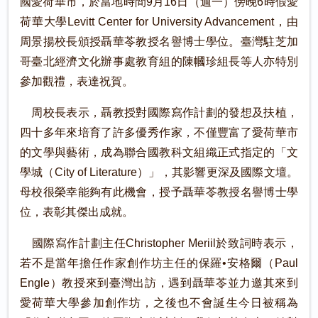
國愛荷華市，於當地時間9月16日（週一）傍晚6時假愛
荷華大學Levitt Center for University Advancement，由
周景揚校長頒授聶華苓教授名譽博士學位。臺灣駐芝加
哥臺北經濟文化辦事處教育組的陳幗珍組長等人亦特別
參加觀禮，表達祝賀。
周校長表示，聶教授對國際寫作計劃的發想及扶植，
四十多年來培育了許多優秀作家，不僅豐富了愛荷華市
的文學與藝術，成為聯合國教科文組織正式指定的「文
學城（City of Literature）」，其影響更深及國際文壇。
母校很榮幸能夠有此機會，授予聶華苓教授名譽博士學
位，表彰其傑出成就。
國際寫作計劃主任Christopher Meriil於致詞時表示，
若不是當年擔任作家創作坊主任的保羅•安格爾（Paul
Engle）教授來到臺灣出訪，遇到聶華苓並力邀其來到
愛荷華大學參加創作坊，之後也不會誕生今日被稱為