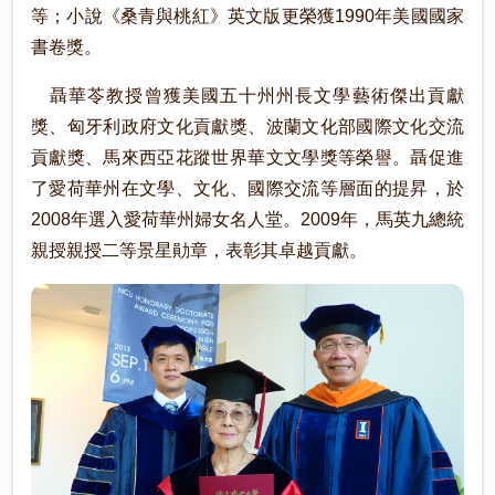
等；小說《桑青與桃紅》英文版更榮獲1990年美國國家
書卷獎。
聶華苓教授曾獲美國五十州州長文學藝術傑出貢獻
獎、匈牙利政府文化貢獻獎、波蘭文化部國際文化交流
貢獻獎、馬來西亞花蹤世界華文文學獎等榮譽。聶促進
了愛荷華州在文學、文化、國際交流等層面的提昇，於
2008年選入愛荷華州婦女名人堂。2009年，馬英九總統
親授親授二等景星勛章，表彰其卓越貢獻。