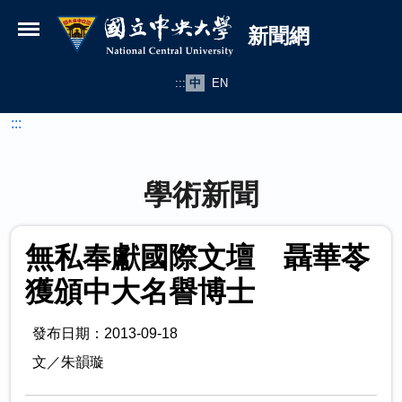
國立中央大學新聞網
跳到主要內容
新聞網
:::
中
EN
:::
學術新聞
無私奉獻國際文壇 聶華苓
獲頒中大名譽博士
發布日期：2013-09-18
文／朱韻璇