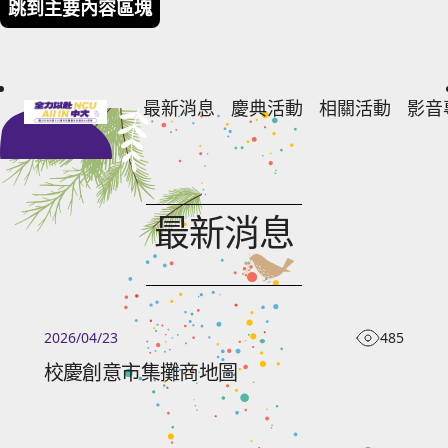
跳到主要內容區塊
最新消息
慶典活動
相關活動
影音
111週年校慶暨在台復校 64週年
校慶活動日
校友回娘家
意
校慶大會
開放參觀單位
照
最新消息
學術活動
影
大會流程
校慶講座
藝文活動
榮譽榜
創意市集
運動及社團類
報名簡章
485
2026/04/23
專書發表
校慶創意市集攤商地圖
入選攤商
民歌演唱會
市集地圖
「時空邂逅」 AI再現古