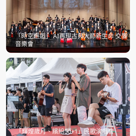
「時空邂逅」 AI再現古典大師新生命 交響
音樂會
「輝煌歲月、繽紛50+1」民歌演唱會