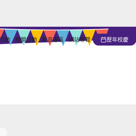
活動
相關活動
影音專區
網站導覽
歷年校慶
慶活動日
校友回娘家
意象下載
慶大會
開放參觀單位
照片錦集
學術活動
影片回顧
大會流程
慶講座
藝文活動
榮譽榜
意市集
運動及社團類活動
報名簡章
書發表
入選攤商
歌演唱會
市集地圖