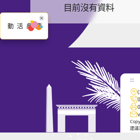
「
目前沒有資料
慶典活動
典活動
:::
Cop
建議瀏