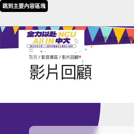
跳到主要內容區塊
:::
最新消息
慶典
:::
校
111週年校慶暨在台復校 64週年
首頁
/ 影音專區 / 影片回顧
影片回顧
校
校
創
專
民