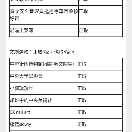
資收安全管理員巡迴專車回收換
正取
好禮
喵喵上菜囉
正取
文創選物：正取
家，備取
家。
8
6
中壢街區博物館
桃園藝文陣線
正取
(
)
中央大學畢聯會
正取
小貓玩玩具
正取
加班中的中央美術社
正取
正取
CX nail art
緩緩
正取
slowly