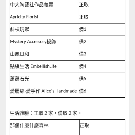
中大陶藝社作品義賣
正取
正取
Apricity Florist
斜槓玩聚
備
1
秘飾
備
Mystery Accessory
2
山風日和
備
3
點綴生活
備
EmbellishLife
4
蕭蕭石光
備
5
愛麗絲·愛手作
備
Alice's Handmade
6
生活體驗：正取２家，備取２家。
那個什麼什麼森林
正取