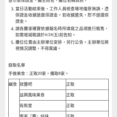
意市集保證金、攤主姓名、攤位名稱資訊。
當日活動結束後，工作人員檢查場地復原無誤，憑
保證金收據退還保證金。若收據遺失，恕不退還保
證金。
請各攤家確實依據報名時所填寫之品項進行販售，
如需增減敬請於
五
前告知。
4/24(
)
攤位位置由主辦單位安排，另行公告。主辦單位將
視情況調整，不得異議。
錄取名單
手做美食：正取
家，備取
家。
20
8
鹹食
就醬吧
正取
益興風味美食
正取
有熊室
正取
客家『慶』好味
正取