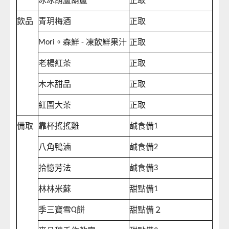
冰冰葫蘆葫蘆
正取
飲品
青玥梅酒
正取
。森鮮
凍飲鮮果汁
正取
Mori
-
老楊紅茶
正取
木木甜品
正取
紅圖大茶
正取
備取
靠杯搖搖雞
鹹食備
1
八角鴨滷
鹹食備
2
拾憶芳法
鹹食備
3
林林米蘇
甜點備
1
季三寶雪
餅
甜點備２
Q