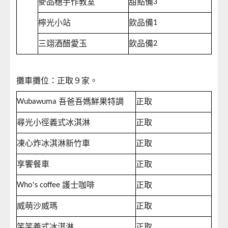
麥品穗手作教室
甜點備
3
檸光小站
飲品備
1
三翊酒醋愛玉
飲品備
2
攤車攤位：正取９家。
吾爸吾媽鮮果特調
正取
Wubawuma
尋光小徑義式冰淇淋
正取
凍心炸冰淇淋新竹車
正取
享饗餐車
正取
’
護士咖啡
正取
Who
s coffee
威萌沙威瑪
正取
笑笑義式冰淇淋
正取