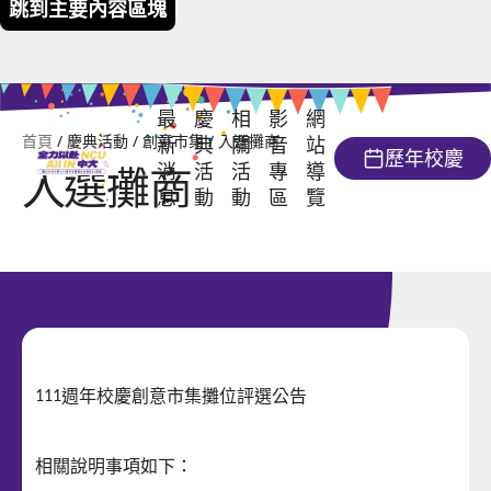
跳到主要內容區塊
最
慶
相
影
網
首頁
/ 慶典活動 / 創意市集 / 入選攤商
新
典
關
音
站
歷年校慶
入選攤商
消
活
活
專
導
111週年校慶暨在台復校 64週年
息
動
動
區
覽
校慶活動日
校友回娘家
意象下載
校慶大會
開放參觀單位
照片錦集
學術活動
影片回顧
大會流程
校慶講座
藝文活動
榮譽榜
創意市集
週年校慶創意市集攤位評選公告
111
運動及社團類活動
報名簡章
專書發表
相關說明事項如下：