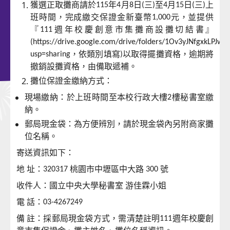
入選攤商
民歌演唱會
獲選正取攤商請於
年
月
日
三
至
月
日
三
上
115
4
8
(
)
4
15
(
)
班時間，完成繳交保證金新臺幣
元，並提供
1,000
市集地圖
「時空邂逅」 AI再現古典大師
『
週年校慶創意市集攤商設攤切結書』
111
(https://drive.google.com/drive/folders/1Ov3yJNfgxkLPJw
，依類別填寫
以取得擺攤資格，逾期將
usp=sharing
)
撤銷設攤資格，由備取遞補。
攤位保證金繳納方式：
現場繳納：於上班時間至本校行政大樓
樓秘書室繳
2
納。
郵局現金袋：為方便辨別，請於現金袋內另附商家攤
位名稱。
寄送資訊如下：
地
址：
桃園市中壢區中大路
號
320317
300
收件人：國立中央大學秘書室
游佳霖小姐
電
話：
03-4267249
備
註：採郵局現金袋方式，需清楚註明
週年校慶創
111