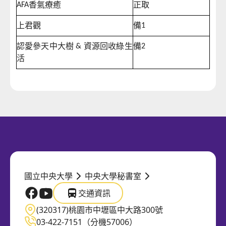
香氣療癒
正取
AFA
上君觀
備
1
認愛參天中大樹
資源回收綠生
備
&
2
活
國立中央大學
中央大學秘書室
交通資訊
國立中央大學官方FB
國立中央大學官方Youtube
交通資訊
(320317)桃園市中壢區中大路300號
03-422-7151（分機57006）