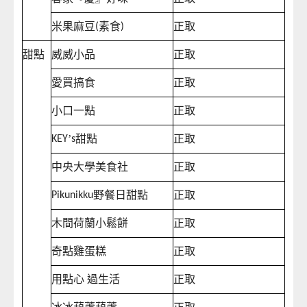
米果麻豆
素食
正取
(
)
甜點
威威小品
正取
愛買搞食
正取
小口一點
正取
’
甜點
正取
KEY
s
中央大學美食社
正取
野餐日甜點
正取
Pikunikku
木間荷蘭小鬆餅
正取
奇點雞蛋糕
正取
用點心
過生活
正取