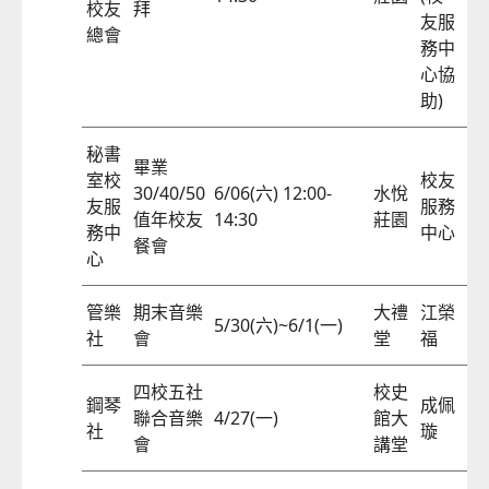
校友
拜
友服
總會
務中
心協
助)
秘書
畢業
室校
校友
30/40/50
6/06(六) 12:00-
水悅
友服
服務
57
值年校友
14:30
莊園
務中
中心
餐會
心
管樂
期末音樂
大禮
江榮
5/30(六)~6/1(一)
57
社
會
堂
福
四校五社
校史
鋼琴
成佩
聯合音樂
4/27(一)
館大
57
社
璇
會
講堂