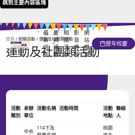
跳到主要內容區塊
最
慶
相
影
網
首頁
/ 相關活動 / 運動及社團類活動
新
典
關
音
站
歷年校慶
運動及社團類活動
消
活
活
專
導
111週年校慶暨在台復校 64週年
息
動
動
區
覽
校慶活動日
校友回娘家
意象下載
校慶大會
開放參觀單位
照片錦集
學術活動
影片回顧
大會流程
校慶講座
藝文活動
榮譽榜
活動
承辦
活動名稱
活動時間
活動
聯絡
電
創意市集
類別
單位
地點
人
運動及社團類活動
報名簡章
相關活動資訊列表，包含活動類別、承辦單位、活動名稱、
專書發表
114下及
桃園
中央