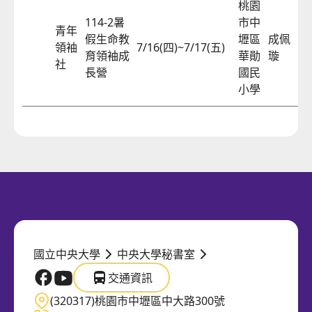
桃園
114-2暑
市中
青年
假生命教
壢區
成佩
領袖
7/16(四)~7/17(五)
57
育領袖成
華勛
璇
社
長營
國民
小學
國立中央大學
中央大學秘書室
交通資訊
國立中央大學官方FB
國立中央大學官方Youtube
交通資訊
(320317)桃園市中壢區中大路300號