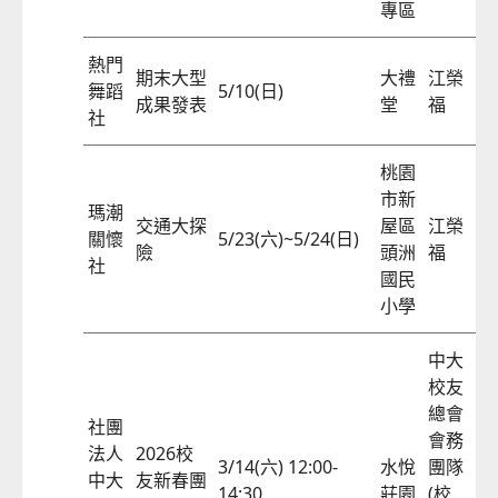
專區
熱門
期末大型
大禮
江榮
舞蹈
5/10(日)
57
成果發表
堂
福
社
桃園
市新
瑪潮
交通大探
屋區
江榮
關懷
5/23(六)~5/24(日)
57
險
頭洲
福
社
國民
小學
中大
校友
總會
社團
會務
法人
2026校
3/14(六) 12:00-
水悅
團隊
中大
友新春團
57
14:30
莊園
(校