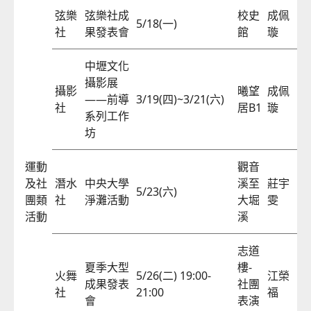
弦樂
弦樂社成
校史
成佩
5/18(一)
57
社
果發表會
館
璇
中壢文化
攝影展
攝影
曦望
成佩
——前導
3/19(四)~3/21(六)
57
社
居B1
璇
系列工作
坊
運動
觀音
及社
潛水
中央大學
溪至
莊宇
5/23(六)
57
團類
社
淨灘活動
大堀
雯
活動
溪
志道
夏季大型
樓-
火舞
5/26(二) 19:00-
江榮
成果發表
社團
57
社
21:00
福
會
表演