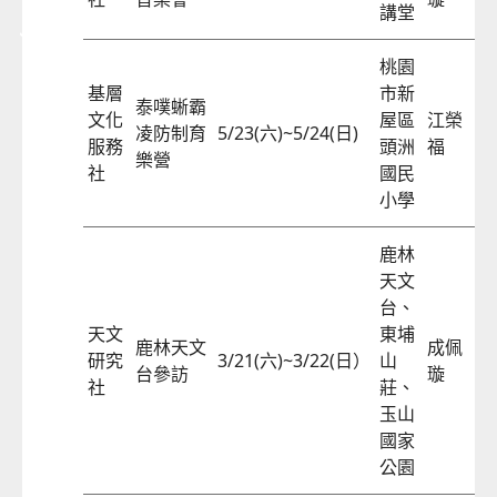
講堂
桃園
基層
市新
泰噗蜥霸
文化
屋區
江榮
凌防制育
5/23(六)~5/24(日)
57
服務
頭洲
福
樂營
社
國民
小學
鹿林
天文
台、
天文
東埔
鹿林天文
成佩
研究
3/21(六)~3/22(日）
山
57
台參訪
璇
社
莊、
玉山
國家
公園