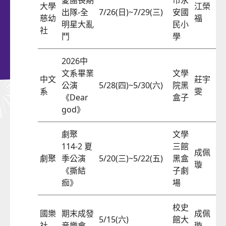
愛團長期
市永
入選攤商
民歌演唱會
大學
江榮
出隊-全
7/26(日)~7/29(三)
安國
57
慈幼
福
明星大亂
市集地圖
民小
「時空邂逅」 AI再現古典大師
社
鬥
學
2026中
文系畢業
文學
中文
莊宇
公演
5/28(四)~5/30(六)
院黑
57
系
雯
《Dear
盒子
god》
劇聚
文學
114-2 夏
三館
成佩
劇聚
季公演
5/20(三)~5/22(五)
黑盒
57
璇
《撕結
子劇
痂》
場
校史
國樂
期末成發
成佩
5/15(六)
館大
57
社
音樂會
璇