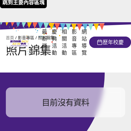
跳到主要內容區塊
最
慶
相
影
網
首頁
/ 影音專區 / 照片錦集
新
典
關
音
站
歷年校慶
照片錦集
消
活
活
專
導
111週年校慶暨在台復校 64週年
息
動
動
區
覽
校慶活動日
校友回娘家
意象下載
校慶大會
開放參觀單位
照片錦集
學術活動
影片回顧
大會流程
校慶講座
目前沒有資料
藝文活動
榮譽榜
創意市集
運動及社團類活動
報名簡章
專書發表