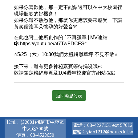
如果你喜歡他，那一定不能錯過可以在中大校園裡
現場聽歌的好機會！
如果你還不熟悉他，那麼你更應該要來感受一下讓
黃奕儒讓耳朵懷孕的好聲音💛
在此也附上他所創作的 [ 不再孤單 ] MV連結
🎼 https://youtu.be/at7TwFDCFSc
⭐️5/25（六）10:30我們太極銅雕草坪 不見不散⭐️
接下來，還有更多神秘嘉賓等待揭曉哦👀
敬請鎖定粉絲專頁及104週年校慶官方網站👏🏻
返回消息列表
校址：(32001)桃園市中壢區
電話：03-4227151 ext 57013
中大路300號
信箱：yian1212@ncu.edu.tw
傳真：03-4523650