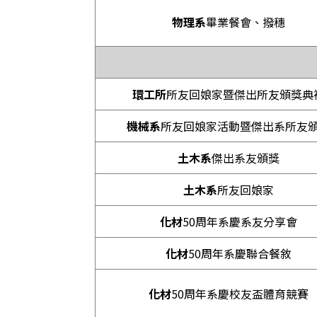
物理系
畢業餐會、撥穗
環工所
所友回娘家暨傑出所友頒獎典
機械系
所友回娘家活動暨傑出系所友
土木系
傑出系友頒獎
土木系
所友回娘家
化材
50周年系慶系友分享會
化材
50周年系慶聯合餐敘
化材
50周年系慶校友盃體育競賽