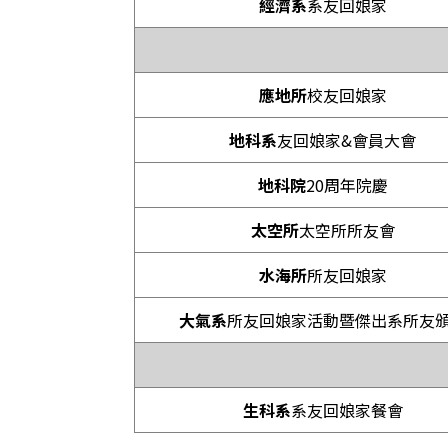
經濟系
系友回娘家
應地所
校友回娘家
地科系
友回娘家&會員大會
地科院
20周年院慶
太空所
太空所所友會
水海所
所友回娘家
大氣系
所友回娘家活動暨傑出系所友
生科系
系友回娘家餐會