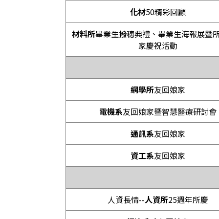
化材
50精彩回顧
材料所
畢業生撥穗典禮、畢業生海報展暨
家慶祝活動
網學所
友回娘家
電機系
友回娘家暨智慧醫療研討會
通訊系
友回娘家
資工系
友回娘家
人資長情--
人資所
25週年所慶