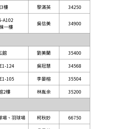
3樓
黎滿英
34250
-A102
吳信美
34900
棟一樓
五館
劉美蘭
35400
1-124
吳冠慧
34568
1-105
李晏榕
35504
館2樓
林胤余
35200
球場、羽球場
柯秋妙
66750