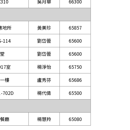
310
吳月華
66300
應地所
黃美珍
65857
-114
劉岱蕓
65600
堂
劉岱蕓
65600
17室
楊淨怡
65750
一樓
盧秀芬
65686
-702D
楊代倩
65500
餐廳
楊慧羚
65080