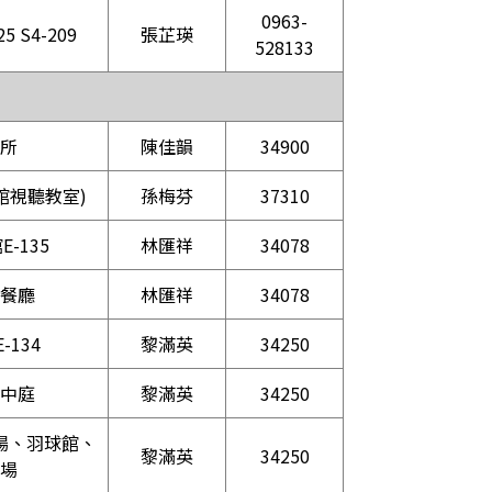
0963-
5 S4-209
張芷瑛
528133
所
陳佳韻
34900
械館視聽教室)
孫梅芬
37310
-135
林匯祥
34078
餐廳
林匯祥
34078
-134
黎滿英
34250
中庭
黎滿英
34250
場、羽球館、
黎滿英
34250
場