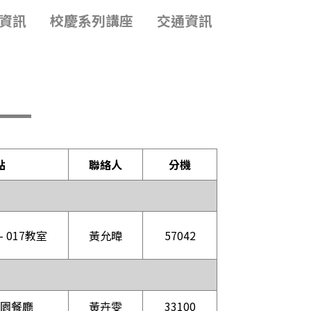
資訊
校慶系列講座
交通資訊
點
聯絡人
分機
 017教室
黃允暐
57042
園餐廳
黃卉雯
33100