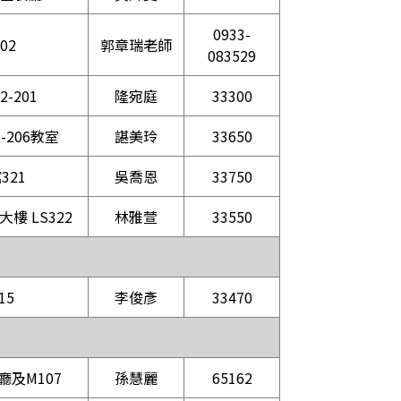
0933-
102
郭章瑞老師
083529
-201
隆宛庭
33300
-206教室
諶美玲
33650
321
吳喬恩
33750
樓 LS322
林雅萱
33550
15
李俊彥
33470
廳及M107
孫慧麗
65162