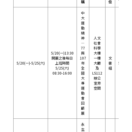
稱
位
中
大
運
動
精
神
人文
—
社會
77
科學
5/20(一)13:30
與
大樓
開展之後每日
107
一樓
文
5/20(一)-5/25(六)
上班時間
年
大廳
書
57356
5/25(六)
全
及
組
08:30-16:00
國
LS112
大
辦公
專
室旁
運
空間
動
會
回
顧
展
永
生