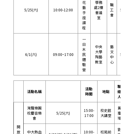
花
學務
職
藝
處2樓
5/25(六)
10:00-12:00
工
57271
手
會議
會
座
室
課
程
一
日
中央
藝
木
大學
文
6/1(六)
09:00~17:00
民
57182
陶藝
中
體
教室
心
驗
營
聯
活動
活動名稱
地點
絡
分
時間
人
灣聲樂團
黃
15:00-
校史館
校慶音樂
5/25(六)
瓊
57
17:00
大講堂
會
瑤
開
劉
放
中大熱血
10:00-
松苑前