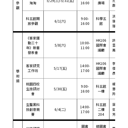
5/29(三)-5/31(五)
孔
57
參
淘淘
16:00
廣場
群
觀
洪
科五館開
9:00-
科學五
6/1(六)
瑞
65
放參觀
16:00
館
璟
《客家運
HK106
許
動三十
10:00-
5/8(六)
國際會
雲
33
年》新書
11:00
議廳
菁
發表會
HK106
李
客家研究
14:00-
5/17(五)
國際會
俊
33
工作坊
17:00
學
議廳
彥
術
類
桃園四校
楊
9:00-
科五館
生技研討
5/30(五)
慧
65
16:00
一樓
會
羚
生醫黑科
科五館
葉
14:00-
技創意競
6/4(二)
二樓
如
65
17:00
賽
204
芳
圖書
總圖書