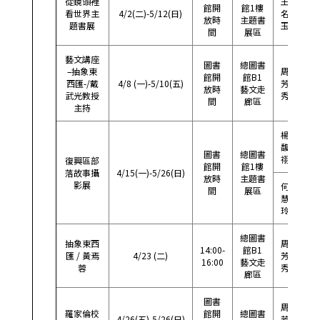
從鏡頭裡
王
館開
館1樓
看世界主
4/2(二)-5/12(日)
名
57
放時
主題書
題書展
玉
間
展區
藝文講座
圖書
總圖書
–抽象東
周
館開
館B1
西匯-/戴
4/8 (一)-5/10(五)
芳
57
放時
藝文走
武光教授
秀
間
廊區
主持
楊
馥
35
圖書
總圖書
祤
復興區部
館開
館1樓
落故事攝
4/15(一)-5/26(日)
放時
主題書
影展
何
間
展區
慧
57
玲
總圖書
抽象東西
周
14:00-
館B1
匯 / 黃焉
4/23 (二)
芳
57
16:00
藝文走
蓉
秀
廊區
圖書
周
羅家倫校
館開
總圖書
4/26(五)-5/26(日)
芳
57