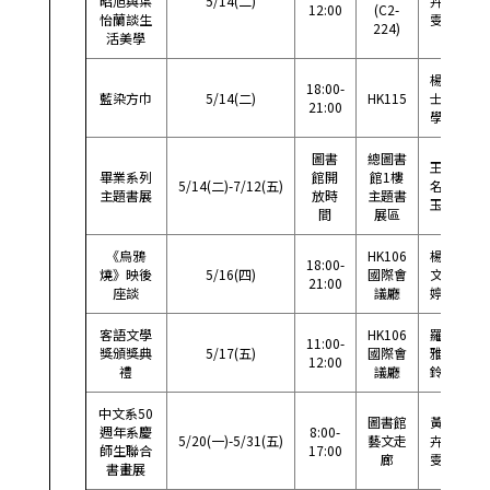
昭旭與葉
5/14(二)
卉
33
12:00
(C2-
怡蘭談生
雯
224)
活美學
楊
18:00-
藍染方巾
5/14(二)
HK115
士
33
21:00
學
圖書
總圖書
王
畢業系列
館開
館1樓
5/14(二)-7/12(五)
名
57
主題書展
放時
主題書
玉
間
展區
《烏鴉
HK106
楊
18:00-
燒》映後
5/16(四)
國際會
文
33
21:00
座談
議廳
婷
客語文學
HK106
羅
11:00-
獎頒獎典
5/17(五)
國際會
雅
33
12:00
禮
議廳
鈴
中文系50
圖書館
黃
週年系慶
8:00-
5/20(一)-5/31(五)
藝文走
卉
33
師生聯合
17:00
廊
雯
書畫展