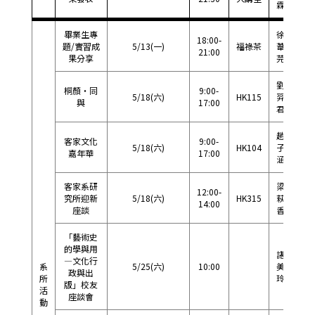
霖
畢業生專
徐
18:00-
題/實習成
5/13(一)
福祿茶
葦
33
21:00
果分享
芫
劉
桐顏‧同
9:00-
5/18(六)
HK115
羿
33
與
17:00
君
趙
客家文化
9:00-
5/18(六)
HK104
子
33
嘉年華
17:00
涵
客家系研
梁
12:00-
究所迎新
5/18(六)
HK315
萩
33
14:00
座談
香
「藝術史
的學與用
諶
—文化行
系
5/25(六)
10:00
美
33
政與出
所
玲
版」校友
活
座談會
動