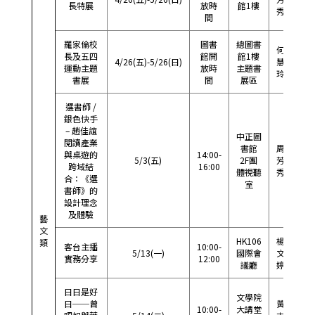
長特展
放時
館1樓
秀
間
羅家倫校
圖書
總圖書
何
長及五四
館開
館1樓
4/26(五)-5/26(日)
慧
57
運動主題
放時
主題書
玲
書展
間
展區
選書師 /
銀色快手
– 趙佳誼
中正圖
閱讀產業
書館
周
與桌遊的
14:00-
5/3(五)
2F團
芳
57
跨域結
16:00
體視聽
秀
合：《選
室
書師》的
設計理念
及體驗
藝
文
HK106
楊
類
客台主播
10:00-
5/13(一)
國際會
文
33
實務分享
12:00
議廳
婷
日日是好
文學院
日──曾
黃
10:00-
大講堂