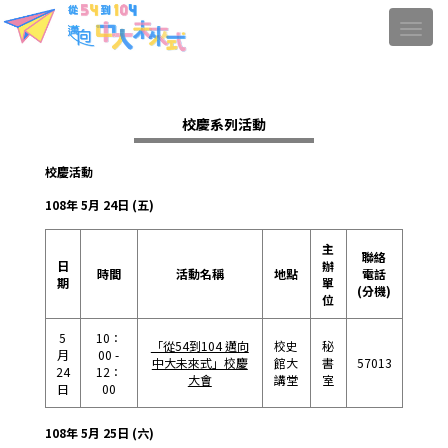
校慶系列活動
校慶活動
108年 5月 24日 (五)
主
聯絡
日
辦
時間
活動名稱
地點
電話
期
單
(分機)
位
5
10：
「從54到104 邁向
校史
秘
月
00 -
中大未來式」校慶
館大
書
57013
24
12：
大會
講堂
室
日
00
108年 5月 25日 (六)