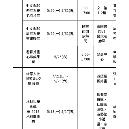
中文系50
黃
8:00-
文二館
週年系慶
5/20(一)-5/31(五)
卉
33
17:00
1-2樓
老照片展
雯
圖書
總圖書
中文系50
周
館開
館B1
周年系慶
5/20(一)-5/31(五)
芳
57
放時
藝文走
書畫聯展
秀
間
廊區
看影片畫
章
9:00-
諮商中
心事成果
5/25(六)
毓
57
17:00
心
展
玫
綠聚人社
張
4/21(日)、
減塑擺
09
園遊會/校
力
5/25(六)
攤計畫
175
慶 擺攤
文
擺攤宣
傳區、
地球科學
社團表
系學
許
演區、
09
會-2019
5/13(一)-5/17(五)
冠
游藝館
358
地科鄉韻
毅
小禮
旬
堂、志
道樓