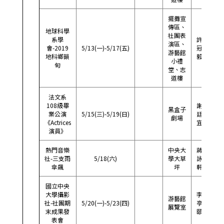
擺攤宣
傳區、
地球科學
社團表
系學
許
演區、
09
會-2019
5/13(一)-5/17(五)
冠
游藝館
358
地科鄉韻
毅
小禮
旬
堂、志
道樓
法文系
108級畢
謝
黑盒子
09
業公演
5/15(三)-5/19(日)
廷
劇場
207
《Actrices
宜
演員》
熱門音樂
中央大
蔣
09
社-三支雨
5/18(六)
學大草
詠
012
傘飆
坪
軒
國立中央
大學攝影
李
游藝館
09
社-社團期
5/20(一)-5/23(四)
亭
展覽室
119
末成果發
頤
表會