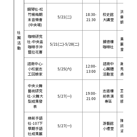
鋼琴社-松
洪
竹楊梅期
18:30-
校史館
09
5/21(二)
章
末音樂會
21:30
大講堂
228
凱
(中央場)
社
咖啡研究
團
黃
社-中央盃
據德樓
09
活
5/21(二)-5/28(二)
展
咖啡手沖
咖啡社
307
動
皇
暨拉花賽
諮商中心-
諮商中
謝
12:00-
小松鼠志
5/25(六)
心團體
秀
57
13:00
工回娘家
活動室
貞
中央火舞
藝術研究
志道樓
王
19:00-
09
社-火舞大
5/27(一)
前表演
鈺
21:00
807
型成果發
專區
順
表
綠粼手語
陳
社-107下
游藝館
09
5/27(一)
詩
學期手語
小禮堂
591
涵
社成果展