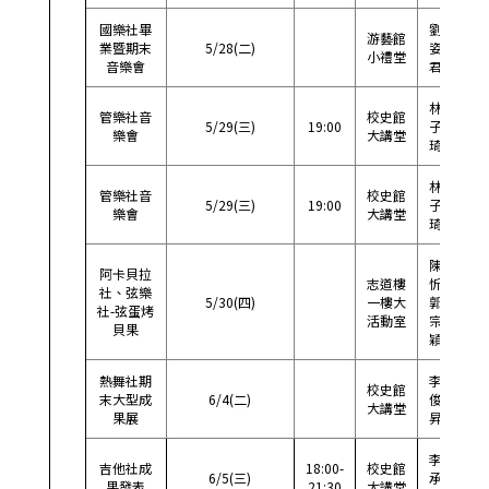
國樂社畢
劉
游藝館
09
業暨期末
5/28(二)
姿
小禮堂
855
音樂會
君
林
管樂社音
校史館
09
5/29(三)
19:00
子
樂會
大講堂
199
琦
林
管樂社音
校史館
09
5/29(三)
19:00
子
樂會
大講堂
199
琦
陳
阿卡貝拉
志道樓
忻
社、弦樂
09
5/30(四)
一樓大
郭
社-弦蛋烤
727
活動室
宗
貝果
穎
熱舞社期
李
校史館
09
末大型成
6/4(二)
俊
大講堂
035
果展
昇
李
吉他社成
18:00-
校史館
09
6/5(三)
承
果發表
21:30
大講堂
250