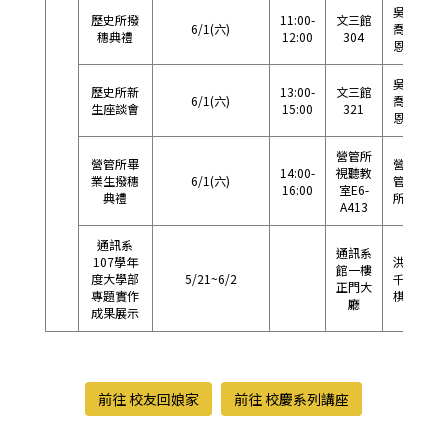
吳
歷史所撥
11:00-
文三館
6/1(六)
喬
33
穗典禮
12:00
304
恩
吳
歷史所新
13:00-
文三館
6/1(六)
喬
33
生座談會
15:00
321
恩
營管所
營管所畢
營
14:00-
視聽教
業生撥穗
6/1(六)
管
34
16:00
室E6-
典禮
所
A413
通訊系
通訊系
107學年
洪
館一樓
度大學部
5/21~6/2
千
35
正門大
專題實作
棋
廳
成果展示
前往 校友回娘家
前往 校慶系列講座