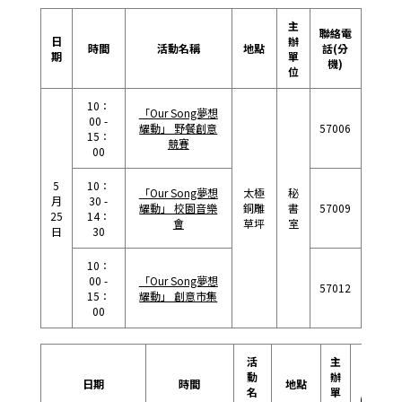
主
聯絡電
日
辦
時間
活動名稱
地點
話(分
期
單
機)
位
10：
「Our Song夢想
00 -
耀動」 野餐創意
57006
15：
競賽
00
5
10：
「Our Song夢想
太極
秘
月
30 -
耀動」 校園音樂
銅雕
書
57009
25
14：
會
草坪
室
日
30
10：
00 -
「Our Song夢想
57012
15：
耀動」 創意市集
00
活
主
聯絡
動
辦
日期
時間
地點
電話
名
單
(分機)