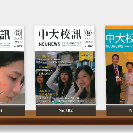
3
No.182
N