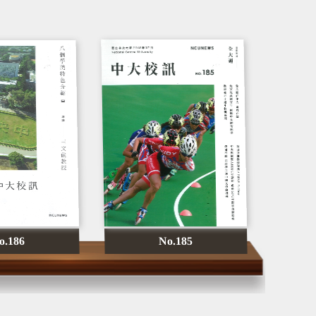
o.186
No.185