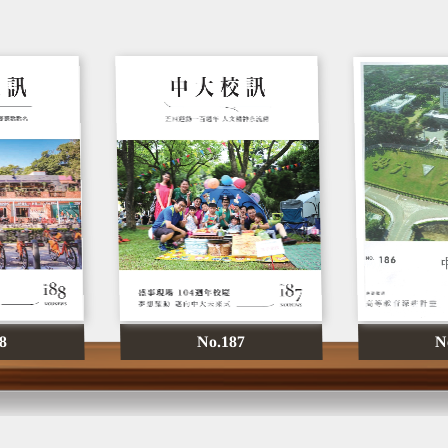
N
8
No.187