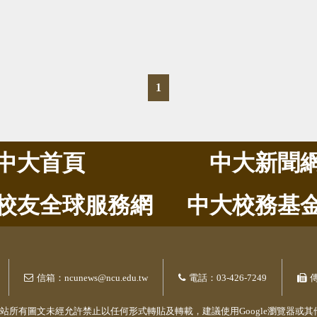
1
中大首頁
中大新聞
校友全球服務網
中大校務基
信箱：ncunews@ncu.edu.tw
電話：03-426-7249
傳
版權所有本站所有圖文未經允許禁止以任何形式轉貼及轉載，建議使用Google瀏覽器