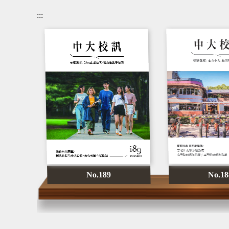
:::
No.189
No.18