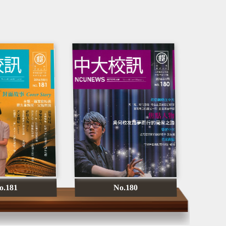
o.181
No.180