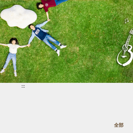
中
:::
央
大
學-
校
訓
全部