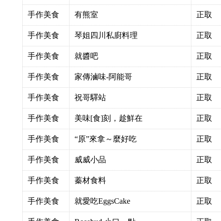
手作美食
有熊室
正取
手作美食
琴姐四川私廚料理
正取
手作美食
就醬吧
正取
手作美食
家傳滷味-阿能哥
正取
手作美食
祝哥驛站
正取
手作美食
美味[食]刻，趁鮮在
正取
手作美食
“原”來拿～麼好吃
正取
手作美食
威威小品
正取
手作美食
蓁材食料
正取
手作美食
就愛吃EggsCake
正取