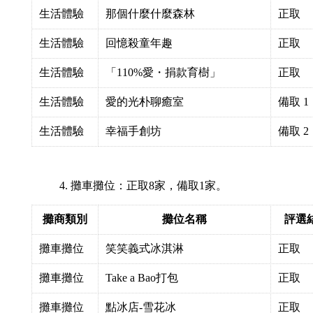
生活體驗
那個什麼什麼森林
正取
生活體驗
回憶殺童年趣
正取
生活體驗
「110%愛・捐款育樹」
正取
生活體驗
愛的光朴聊癒室
備取 1
生活體驗
幸福手創坊
備取 2
攤車攤位：正取8家，備取1家。
攤商類別
攤位名稱
評選
攤車攤位
笑笑義式冰淇淋
正取
攤車攤位
Take a Bao打包
正取
攤車攤位
點冰店-雪花冰
正取