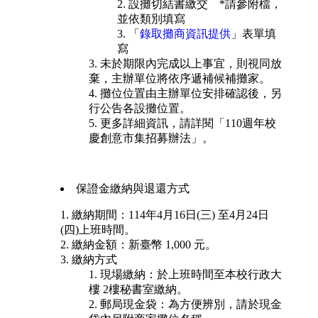
設攤切結書繳交 *請參附檔，
並依類別填寫
「
錄取攤商資訊提供
」表單填
寫
未於期限內完成以上事宜，則視同放
棄，主辦單位將依序遞補候補攤家。
攤位位置由主辦單位安排確認後，另
行公告各設攤位置。
更多詳細資訊，請詳閱「110週年校
慶創意市集招募辦法」。
保證金繳納與退還方式
繳納期間：114年4月16日(三) 至4月24日
(四)上班時間。
繳納金額：新臺幣 1,000 元。
繳納方式
現場繳納：於上班時間至本校行政大
樓 2樓秘書室繳納。
郵局現金袋：為方便辨別，請於現金