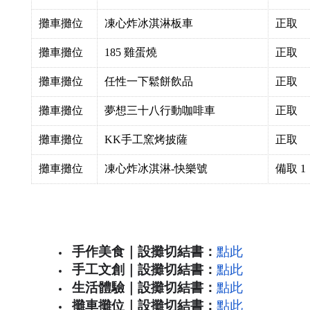
攤車攤位
凍心炸冰淇淋板車
正取
攤車攤位
185 雞蛋燒
正取
攤車攤位
任性一下鬆餅飲品
正取
攤車攤位
夢想三十八行動咖啡車
正取
攤車攤位
KK手工窯烤披薩
正取
攤車攤位
凍心炸冰淇淋-快樂號
備取 1
手作美食｜設攤切結書：
點此
手工文創
｜設攤切結書
：
點此
生活體驗
｜設攤切結書
：
點此
攤車攤位
｜設攤切結書
：
點此