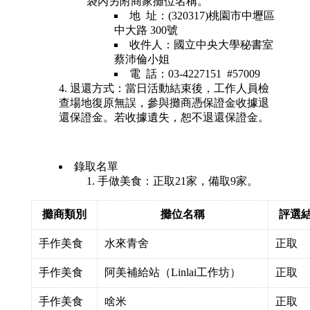
袋內另附商家攤位名稱。
地 址：(320317)桃園市中壢區
中大路 300號
收件人：國立中央大學秘書室
蔡沛倫小姐
電 話：03-4227151 #57009
退還方式：當日活動結束後，工作人員檢
查場地復原無誤，參與攤商憑保證金收據退
還保證金。若收據遺失，恕不退還保證金。
錄取名單
手做美食：正取21家，備取9家。
攤商類別
攤位名稱
評選
手作美食
水來青舍
正取
手作美食
阿美補給站（Linlai工作坊）
正取
手作美食
啥米
正取