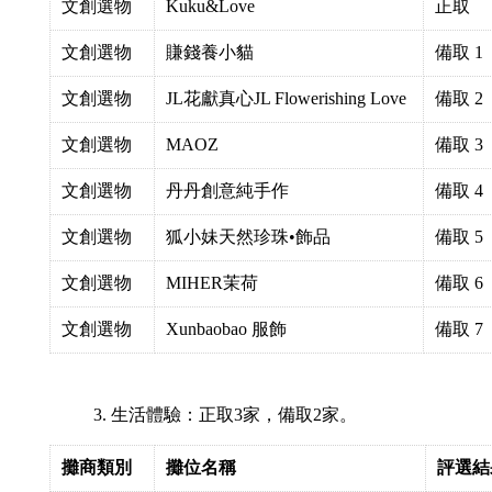
文創選物
Kuku&Love
正取
文創選物
賺錢養小貓
備取 1
文創選物
JL花獻真心JL Flowerishing Love
備取 2
文創選物
MAOZ
備取 3
文創選物
丹丹創意純手作
備取 4
文創選物
狐小妹天然珍珠•飾品
備取 5
文創選物
MIHER茉荷
備取 6
文創選物
Xunbaobao 服飾
備取 7
生活體驗：正取3家，備取2家。
攤商類別
攤位名稱
評選結