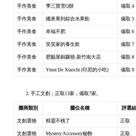
手作美食
季三寶雪Q餅
備取 4
手作美食
纖來果到綜合水果飲
備取 5
手作美食
幸福不肥
備取 6
手作美食
笑笑家的養生飲
備取 7
手作美食
肥貓屋銅鑼燒-新竹南大店
備取 8
手作美食
Yinni De Xiaochi (印尼的小吃)
備取 9
手工文創：正取13家，備取7家。
攤商類別
攤位名稱
評選
文創選物
精靈不桃了
正取
文創選物
Mystery Accessory秘飾
正取