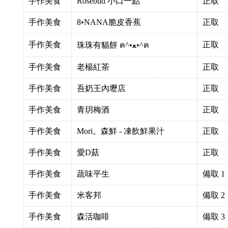
手作美食
Rosebud 小口一點
正取
手作美食
8•NANA脆皮香蕉
正取
手作美食
正取
珠珠有貓餅 ฅ^•ﻌ•^ฅ
手作美食
老楊紅茶
正取
手作美食
吾奶王內壢店
正取
手作美食
青玥梅酒
正取
手作美食
Mori。森鮮 - 凍飲鮮果汁
正取
手作美食
愛D菇
正取
手作美食
蔬味平生
備取 1
手作美食
米客邦
備取 2
手作美食
森活咖啡
備取 3